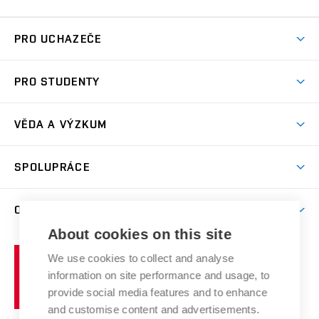
PRO UCHAZEČE
Studuj chemii na VUT
PRO STUDENTY
Nabídka programů
Aktuality
Jak se dostat na FCH
VĚDA A VÝZKUM
Informace ke studiu
Přípravné kurzy
Témata
Studijní programy
SPOLUPRÁCE
Den otevřených dveří
Centrum materiálového výzkumu
Pro prváky
Kontakty
Firemní spolupráce
Výzkumné skupiny
O FAKULTĚ
Knihovna
E-přihláška
Zahraniční spolupráce
Výsledky VaV
About cookies on this site
Studium a stáže v zahraničí
Organizační struktura
Fórum Chemistry and Life
Vysoké
Projekty
We use cookies to collect and analyse
Pracovní nabídky
Historie fakulty
učení
Střední školy a FCH
information on site performance and usage, to
Úspěchy a ocenění
Den chemie
technické
Kalendář akcí
provide social media features and to enhance
Popularizace vědy
Konference a soutěže
v
and customise content and advertisements.
Chemici z VUT
Fotogalerie