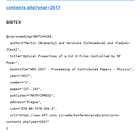
contents.php?year=2017
BIBTEX
@inproceedings{BUT144160,

  author="Martin {Bránecký} and Veronika {Schmiedová} and Vladimír 
{Čech}",

  title="Optical Properties of a-SiC:H Films Controlled by RF 
Power",

  booktitle="WDS 2017 - Proceeding of Contributed Papers - Physics",

  year="2017",

  number="1",

  pages="137--142",

  publisher="MATFYZPRESS",

  address="Prague",

  isbn="978-80-7378-356-3",

  url="https://www.mff.cuni.cz/veda/konference/wds/proc/proc-
contents.php?year=2017"

}