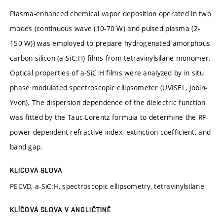
Plasma-enhanced chemical vapor deposition operated in two
modes (continuous wave (10-70 W) and pulsed plasma (2-
150 W)) was employed to prepare hydrogenated amorphous
carbon-silicon (a-SiC:H) films from tetravinylsilane monomer.
Optical properties of a-SiC:H films were analyzed by in situ
phase modulated spectroscopic ellipsometer (UVISEL, Jobin-
Yvon). The dispersion dependence of the dielectric function
was fitted by the Tauc-Lorentz formula to determine the RF-
power-dependent refractive index, extinction coefficient, and
band gap.
KLÍČOVÁ SLOVA
PECVD, a-SiC:H, spectroscopic ellipsometry, tetravinylsilane
KLÍČOVÁ SLOVA V ANGLIČTINĚ