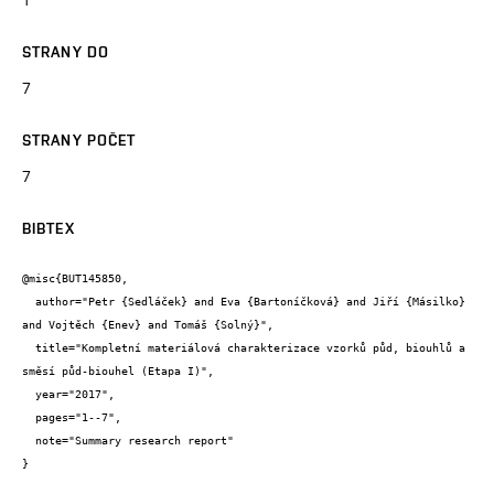
STRANY DO
7
STRANY POČET
7
BIBTEX
@misc{BUT145850,

  author="Petr {Sedláček} and Eva {Bartoníčková} and Jiří {Másilko} 
and Vojtěch {Enev} and Tomáš {Solný}",

  title="Kompletní materiálová charakterizace vzorků půd, biouhlů a 
směsí půd-biouhel (Etapa I)",

  year="2017",

  pages="1--7",

  note="Summary research report"

}