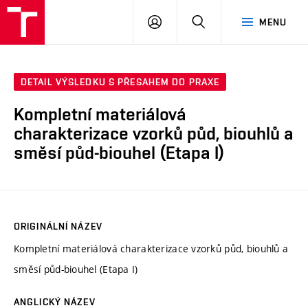
FCH
PŘIHLÁSIT
HLEDAT
MENU
VUT
SE
DETAIL VÝSLEDKU S PŘESAHEM DO PRAXE
Kompletní materiálová
charakterizace vzorků půd, biouhlů a
směsí půd-biouhel (Etapa I)
ORIGINÁLNÍ NÁZEV
Kompletní materiálová charakterizace vzorků půd, biouhlů a
směsí půd-biouhel (Etapa I)
ANGLICKÝ NÁZEV