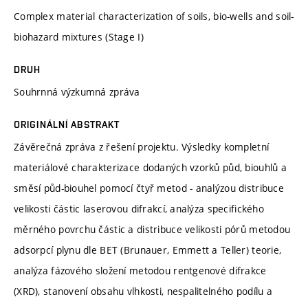
Complex material characterization of soils, bio-wells and soil-
biohazard mixtures (Stage I)
DRUH
Souhrnná výzkumná zpráva
ORIGINÁLNÍ ABSTRAKT
Závěrečná zpráva z řešení projektu. Výsledky kompletní
materiálové charakterizace dodaných vzorků půd, biouhlů a
směsí půd-biouhel pomocí čtyř metod - analýzou distribuce
velikosti částic laserovou difrakcí, analýza specifického
měrného povrchu částic a distribuce velikosti pórů metodou
adsorpcí plynu dle BET (Brunauer, Emmett a Teller) teorie,
analýza fázového složení metodou rentgenové difrakce
(XRD), stanovení obsahu vlhkosti, nespalitelného podílu a