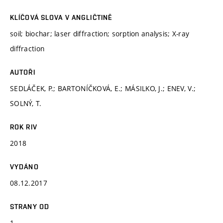
KLÍČOVÁ SLOVA V ANGLIČTINĚ
soil; biochar; laser diffraction; sorption analysis; X-ray
diffraction
AUTOŘI
SEDLÁČEK, P.; BARTONÍČKOVÁ, E.; MÁSILKO, J.; ENEV, V.;
SOLNÝ, T.
ROK RIV
2018
VYDÁNO
08.12.2017
STRANY OD
1