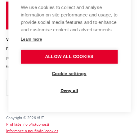
Fórum Chemistry and Life
Vysoké
Projekty
We use cookies to collect and analyse
Pracovní nabídky
Historie fakulty
učení
Střední školy a FCH
information on site performance and usage, to
Úspěchy a ocenění
Den chemie
technické
Kalendář akcí
provide social media features and to enhance
Popularizace vědy
Konference a soutěže
v
and customise content and advertisements.
Chemici z VUT
Fotogalerie
Brně
Kvalifikační řízení
Learn more
VYSOKÉ UČENÍ TECHNICKÉ V BRNĚ
Stipendia
Absolventi
FAKULTA CHEMICKÁ
Studijní předpisy
Reklamní předměty
ALLOW ALL COOKIES
Purkyňova 464/118
www.fch.vut.cz
Fakultní časopis
612 00 Brno
info@fch.vut.cz
Cookie settings
Pro média
Informační tabule
Deny all
Sociální bezpečí
Ochrana osobních údajů
Copyright © 2026 VUT
Kontakty
Prohlášení o přístupnosti
Informace o používání cookies