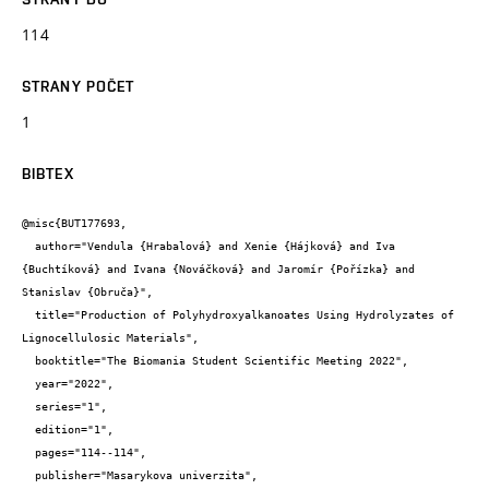
114
STRANY POČET
1
BIBTEX
@misc{BUT177693,

  author="Vendula {Hrabalová} and Xenie {Hájková} and Iva 
{Buchtíková} and Ivana {Nováčková} and Jaromír {Pořízka} and 
Stanislav {Obruča}",

  title="Production of Polyhydroxyalkanoates Using Hydrolyzates of 
Lignocellulosic Materials",

  booktitle="The Biomania Student Scientific Meeting 2022",

  year="2022",

  series="1",

  edition="1",

  pages="114--114",

  publisher="Masarykova univerzita",
