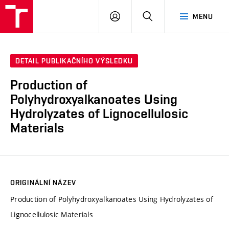
FCH
PŘIHLÁSIT
HLEDAT
MENU
VUT
SE
DETAIL PUBLIKAČNÍHO VÝSLEDKU
Production of
Polyhydroxyalkanoates Using
Hydrolyzates of Lignocellulosic
Materials
ORIGINÁLNÍ NÁZEV
Production of Polyhydroxyalkanoates Using Hydrolyzates of
Lignocellulosic Materials