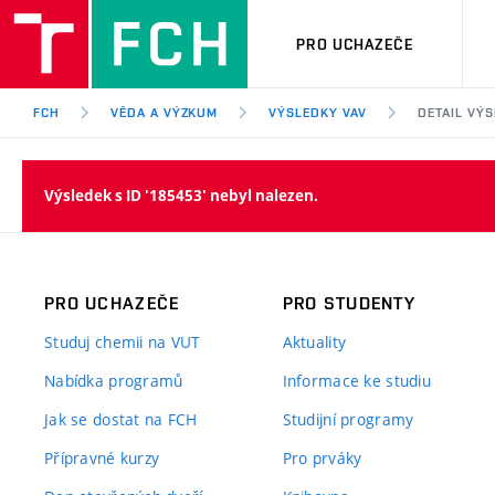
PRO UCHAZEČE
FCH
VĚDA A VÝZKUM
VÝSLEDKY VAV
DETAIL VÝ
Výsledek s ID '185453' nebyl nalezen.
PRO UCHAZEČE
PRO STUDENTY
Studuj chemii na VUT
Aktuality
Nabídka programů
Informace ke studiu
Jak se dostat na FCH
Studijní programy
Přípravné kurzy
Pro prváky