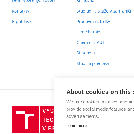
Den otevřených dveří
Knihovna
Kontakty
Studium a stáže v zahraničí
E-přihláška
Pracovní nabídky
Den chemie
Chemici z VUT
Stipendia
Studijní předpisy
About cookies on this 
We use cookies to collect and an
provide social media features a
Vysoké
advertisements.
učení
technické
Learn more
v