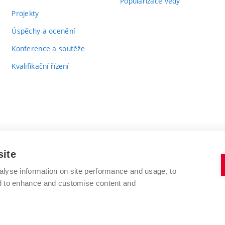
Popularizace vědy
Projekty
Úspěchy a ocenění
Konference a soutěže
Kvalifikační řízení
site
alyse information on site performance and usage, to
VYSOKÉ UČENÍ TECHNICKÉ V BRNĚ
nd to enhance and customise content and
FAKULTA CHEMICKÁ
Purkyňova 464/118
www.fch.vut.cz
612 00 Brno
info@fch.vut.cz