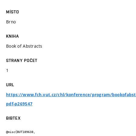
MÍSTO
Brno
KNIHA
Book of Abstracts
STRANY POČET
1
URL
https://www.fch.vut.cz/chl/konference/program/bookofabst
pdf-p269547
BIBTEX
@misc{BUT189638,
