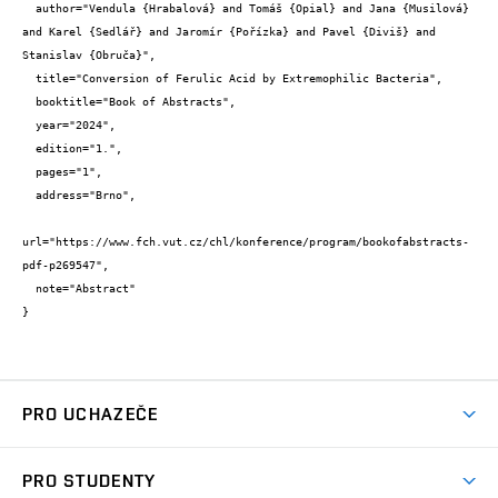
  author="Vendula {Hrabalová} and Tomáš {Opial} and Jana {Musilová} 
and Karel {Sedlář} and Jaromír {Pořízka} and Pavel {Diviš} and 
Stanislav {Obruča}",

  title="Conversion of Ferulic Acid by Extremophilic Bacteria",

  booktitle="Book of Abstracts",

  year="2024",

  edition="1.",

  pages="1",

  address="Brno",

url="https://www.fch.vut.cz/chl/konference/program/bookofabstracts-
pdf-p269547",

  note="Abstract"

}
PRO UCHAZEČE
Studuj chemii na VUT
PRO STUDENTY