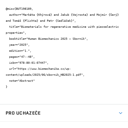
@misc{BUT198189,

  author="Markéta {Khýrová} and Jakub {Vejrosta} and Mojmír {Šerý} 
and Tomáš {Plichta} and Petr {Sedláček}",

  title="Biomaterials for regenerative medicine with piezoelectric 
properties",

  booktitle="Human Biomechanics 2025 – Sborník",

  year="2025",

  edition="1.",

  pages="47--48",

  isbn="978-80-01-07447",

  url="https://www.biomechanika.cz/wp-
content/uploads/2025/06/sbornik_HB2025-1.pdf",

  note="Abstract"

}
PRO UCHAZEČE
Studuj chemii na VUT