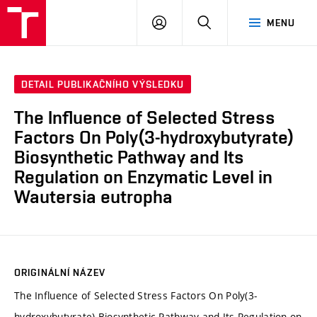
FCH
PŘIHLÁSIT
HLEDAT
MENU
VUT
SE
DETAIL PUBLIKAČNÍHO VÝSLEDKU
The Influence of Selected Stress
Factors On Poly(3-hydroxybutyrate)
Biosynthetic Pathway and Its
Regulation on Enzymatic Level in
Wautersia eutropha
ORIGINÁLNÍ NÁZEV
The Influence of Selected Stress Factors On Poly(3-
hydroxybutyrate) Biosynthetic Pathway and Its Regulation on