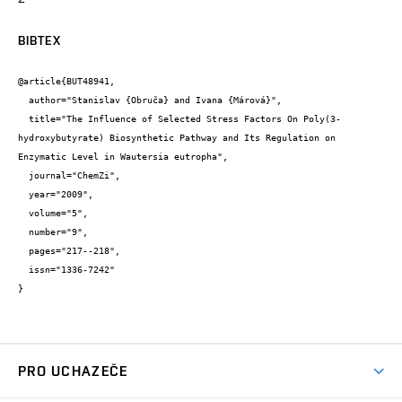
BIBTEX
@article{BUT48941,

  author="Stanislav {Obruča} and Ivana {Márová}",

  title="The Influence of Selected Stress Factors On Poly(3-
hydroxybutyrate) Biosynthetic Pathway and Its Regulation on 
Enzymatic Level in Wautersia eutropha",

  journal="ChemZi",

  year="2009",

  volume="5",

  number="9",

  pages="217--218",

  issn="1336-7242"

}
PRO UCHAZEČE