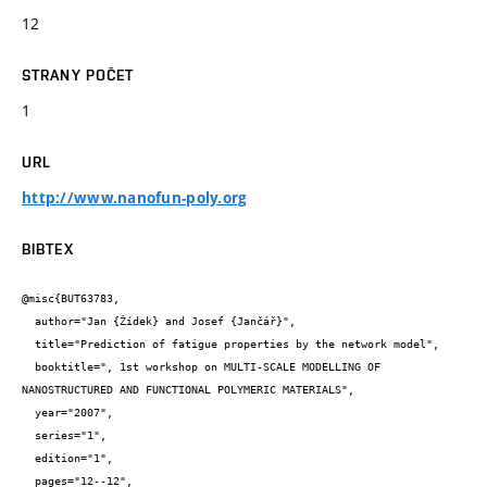
12
STRANY POČET
1
URL
http://www.nanofun-poly.org
BIBTEX
@misc{BUT63783,

  author="Jan {Žídek} and Josef {Jančář}",

  title="Prediction of fatigue properties by the network model",

  booktitle=", 1st workshop on MULTI-SCALE MODELLING OF 
NANOSTRUCTURED AND FUNCTIONAL POLYMERIC MATERIALS",

  year="2007",

  series="1",

  edition="1",

  pages="12--12",
