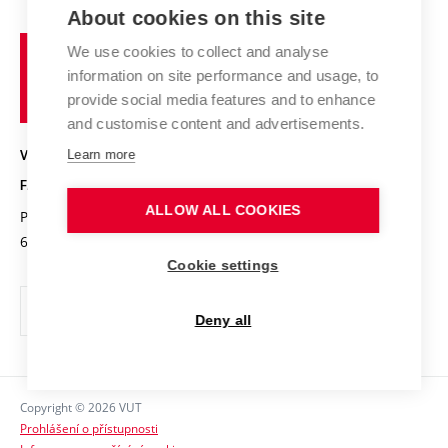
Zahraniční spolupráce
Výsledky VaV
About cookies on this site
Studium a stáže v zahraničí
Organizační struktura
Fórum Chemistry and Life
Vysoké
Projekty
We use cookies to collect and analyse
Pracovní nabídky
Historie fakulty
učení
Střední školy a FCH
information on site performance and usage, to
Úspěchy a ocenění
Den chemie
technické
Kalendář akcí
provide social media features and to enhance
Popularizace vědy
Konference a soutěže
v
and customise content and advertisements.
Chemici z VUT
Fotogalerie
Brně
Kvalifikační řízení
Learn more
VYSOKÉ UČENÍ TECHNICKÉ V BRNĚ
Stipendia
Absolventi
FAKULTA CHEMICKÁ
Studijní předpisy
Reklamní předměty
ALLOW ALL COOKIES
Purkyňova 464/118
www.fch.vut.cz
Fakultní časopis
612 00 Brno
info@fch.vut.cz
Cookie settings
Pro média
Informační tabule
Deny all
Sociální bezpečí
Ochrana osobních údajů
Copyright © 2026 VUT
Kontakty
Prohlášení o přístupnosti