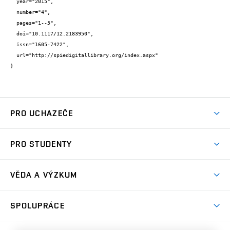
  year="2015",

  number="4",

  pages="1--5",

  doi="10.1117/12.2183950",

  issn="1605-7422",

  url="http://spiedigitallibrary.org/index.aspx"

}
PRO UCHAZEČE
Studuj chemii na VUT
PRO STUDENTY
Nabídka programů
Aktuality
Jak se dostat na FCH
VĚDA A VÝZKUM
Informace ke studiu
Přípravné kurzy
Témata
Studijní programy
SPOLUPRÁCE
Den otevřených dveří
Centrum materiálového výzkumu
Pro prváky
Kontakty
Firemní spolupráce