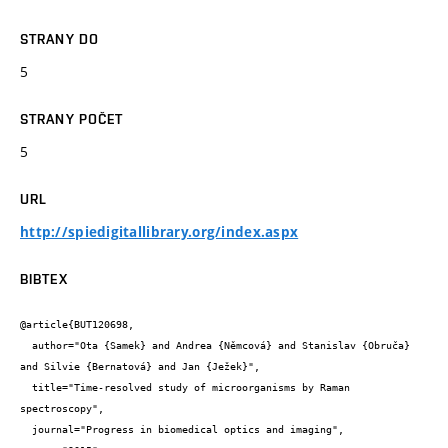
STRANY DO
5
STRANY POČET
5
URL
http://spiedigitallibrary.org/index.aspx
BIBTEX
@article{BUT120698,

  author="Ota {Samek} and Andrea {Němcová} and Stanislav {Obruča} 
and Silvie {Bernatová} and Jan {Ježek}",

  title="Time-resolved study of microorganisms by Raman 
spectroscopy",

  journal="Progress in biomedical optics and imaging",
