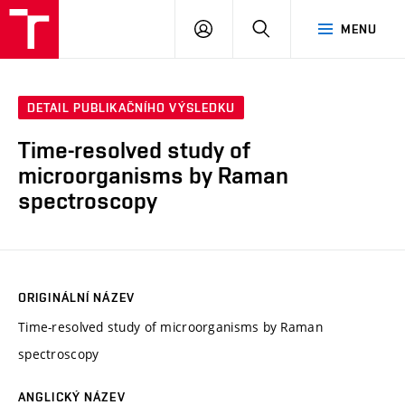
FCH
PŘIHLÁSIT
HLEDAT
MENU
VUT
SE
DETAIL PUBLIKAČNÍHO VÝSLEDKU
Time-resolved study of
microorganisms by Raman
spectroscopy
ORIGINÁLNÍ NÁZEV
Time-resolved study of microorganisms by Raman
spectroscopy
ANGLICKÝ NÁZEV