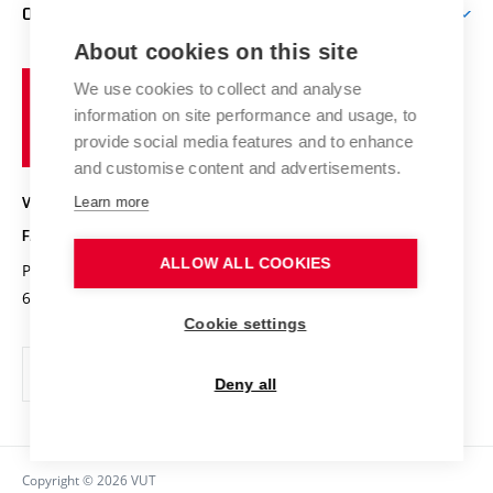
Výzkumné skupiny
O FAKULTĚ
Knihovna
E-přihláška
Zahraniční spolupráce
Výsledky VaV
About cookies on this site
Studium a stáže v zahraničí
Organizační struktura
Fórum Chemistry and Life
Vysoké
Projekty
We use cookies to collect and analyse
Pracovní nabídky
Historie fakulty
učení
Střední školy a FCH
information on site performance and usage, to
Úspěchy a ocenění
Den chemie
technické
Kalendář akcí
provide social media features and to enhance
Popularizace vědy
Konference a soutěže
v
and customise content and advertisements.
Chemici z VUT
Fotogalerie
Brně
Kvalifikační řízení
Learn more
VYSOKÉ UČENÍ TECHNICKÉ V BRNĚ
Stipendia
Absolventi
FAKULTA CHEMICKÁ
Studijní předpisy
Reklamní předměty
ALLOW ALL COOKIES
Purkyňova 464/118
www.fch.vut.cz
Fakultní časopis
612 00 Brno
info@fch.vut.cz
Cookie settings
Pro média
Informační tabule
Deny all
Sociální bezpečí
Ochrana osobních údajů
Copyright © 2026 VUT
Kontakty