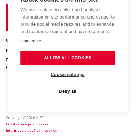
Studium a stáže v zahraničí
Organizační struktura
Fórum Chemistry and Life
Vysoké
Projekty
We use cookies to collect and analyse
Pracovní nabídky
Historie fakulty
učení
Střední školy a FCH
information on site performance and usage, to
Úspěchy a ocenění
Den chemie
technické
Kalendář akcí
provide social media features and to enhance
Popularizace vědy
Konference a soutěže
v
and customise content and advertisements.
Chemici z VUT
Fotogalerie
Brně
Kvalifikační řízení
VYSOKÉ UČENÍ TECHNICKÉ V BRNĚ
Learn more
Stipendia
Absolventi
FAKULTA CHEMICKÁ
Studijní předpisy
Reklamní předměty
ALLOW ALL COOKIES
Purkyňova 464/118
www.fch.vut.cz
Fakultní časopis
612 00 Brno
info@fch.vut.cz
Cookie settings
Pro média
Informační tabule
Deny all
Sociální bezpečí
Ochrana osobních údajů
Copyright © 2026 VUT
Kontakty
Prohlášení o přístupnosti
Informace o používání cookies