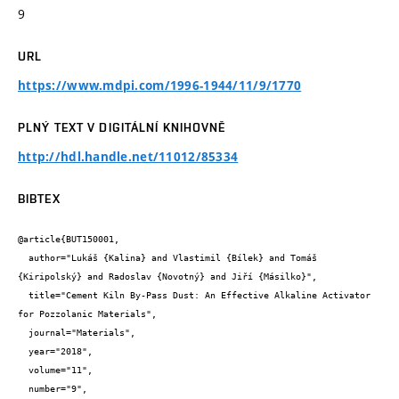
9
URL
https://www.mdpi.com/1996-1944/11/9/1770
PLNÝ TEXT V DIGITÁLNÍ KNIHOVNĚ
http://hdl.handle.net/11012/85334
BIBTEX
@article{BUT150001,

  author="Lukáš {Kalina} and Vlastimil {Bílek} and Tomáš 
{Kiripolský} and Radoslav {Novotný} and Jiří {Másilko}",

  title="Cement Kiln By-Pass Dust: An Effective Alkaline Activator 
for Pozzolanic Materials",

  journal="Materials",

  year="2018",

  volume="11",

  number="9",
