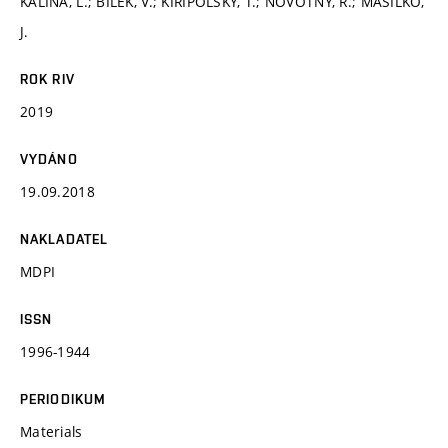
KALINA, L.; BÍLEK, V.; KIRIPOLSKÝ, T.; NOVOTNÝ, R.; MÁSILKO,
J.
ROK RIV
2019
VYDÁNO
19.09.2018
NAKLADATEL
MDPI
ISSN
1996-1944
PERIODIKUM
Materials