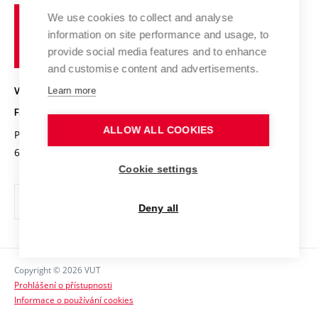
Fórum Chemistry and Life
Vysoké
Projekty
We use cookies to collect and analyse
Pracovní nabídky
Historie fakulty
učení
Střední školy a FCH
information on site performance and usage, to
Úspěchy a ocenění
Den chemie
technické
Kalendář akcí
provide social media features and to enhance
Popularizace vědy
Konference a soutěže
v
and customise content and advertisements.
Chemici z VUT
Fotogalerie
Brně
Kvalifikační řízení
Learn more
VYSOKÉ UČENÍ TECHNICKÉ V BRNĚ
Stipendia
Absolventi
FAKULTA CHEMICKÁ
Studijní předpisy
Reklamní předměty
ALLOW ALL COOKIES
Purkyňova 464/118
www.fch.vut.cz
Fakultní časopis
612 00 Brno
info@fch.vut.cz
Cookie settings
Pro média
Informační tabule
Deny all
Sociální bezpečí
Ochrana osobních údajů
Copyright © 2026 VUT
Kontakty
Prohlášení o přístupnosti
Informace o používání cookies