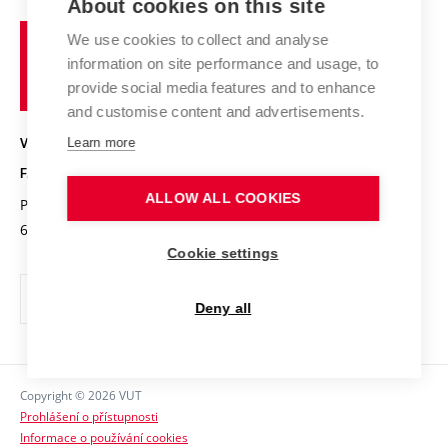
About cookies on this site
Studium a stáže v zahraničí
Organizační struktura
Fórum Chemistry and Life
Vysoké
Projekty
We use cookies to collect and analyse
Pracovní nabídky
Historie fakulty
učení
Střední školy a FCH
information on site performance and usage, to
Úspěchy a ocenění
Den chemie
technické
Kalendář akcí
provide social media features and to enhance
Popularizace vědy
Konference a soutěže
v
and customise content and advertisements.
Chemici z VUT
Fotogalerie
Brně
Kvalifikační řízení
Learn more
VYSOKÉ UČENÍ TECHNICKÉ V BRNĚ
Stipendia
Absolventi
FAKULTA CHEMICKÁ
Studijní předpisy
Reklamní předměty
ALLOW ALL COOKIES
Purkyňova 464/118
www.fch.vut.cz
Fakultní časopis
612 00 Brno
info@fch.vut.cz
Cookie settings
Pro média
Informační tabule
Deny all
Sociální bezpečí
Ochrana osobních údajů
Copyright © 2026 VUT
Kontakty
Prohlášení o přístupnosti
Informace o používání cookies