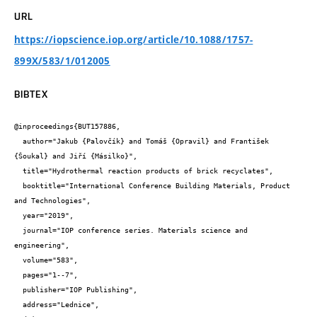
URL
https://iopscience.iop.org/article/10.1088/1757-
899X/583/1/012005
BIBTEX
@inproceedings{BUT157886,

  author="Jakub {Palovčík} and Tomáš {Opravil} and František 
{Šoukal} and Jiří {Másilko}",

  title="Hydrothermal reaction products of brick recyclates",

  booktitle="International Conference Building Materials, Product 
and Technologies",

  year="2019",

  journal="IOP conference series. Materials science and 
engineering",

  volume="583",

  pages="1--7",

  publisher="IOP Publishing",

  address="Lednice",
