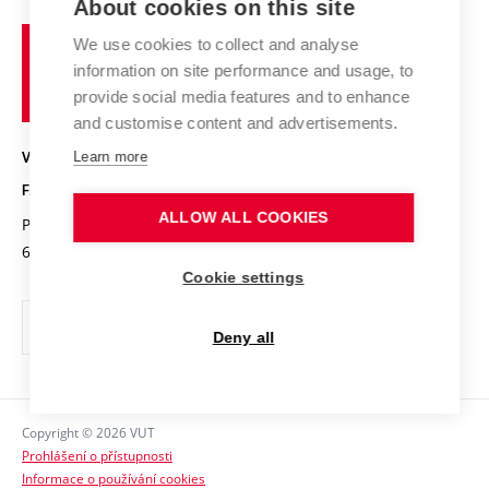
About cookies on this site
Studium a stáže v zahraničí
Organizační struktura
Fórum Chemistry and Life
Vysoké
Projekty
We use cookies to collect and analyse
Pracovní nabídky
Historie fakulty
učení
Střední školy a FCH
information on site performance and usage, to
Úspěchy a ocenění
Den chemie
technické
Kalendář akcí
provide social media features and to enhance
Popularizace vědy
Konference a soutěže
v
and customise content and advertisements.
Chemici z VUT
Fotogalerie
Brně
Kvalifikační řízení
Learn more
VYSOKÉ UČENÍ TECHNICKÉ V BRNĚ
Stipendia
Absolventi
FAKULTA CHEMICKÁ
Studijní předpisy
Reklamní předměty
ALLOW ALL COOKIES
Purkyňova 464/118
www.fch.vut.cz
Fakultní časopis
612 00 Brno
info@fch.vut.cz
Cookie settings
Pro média
Informační tabule
Deny all
Sociální bezpečí
Ochrana osobních údajů
Copyright © 2026 VUT
Kontakty
Prohlášení o přístupnosti
Informace o používání cookies