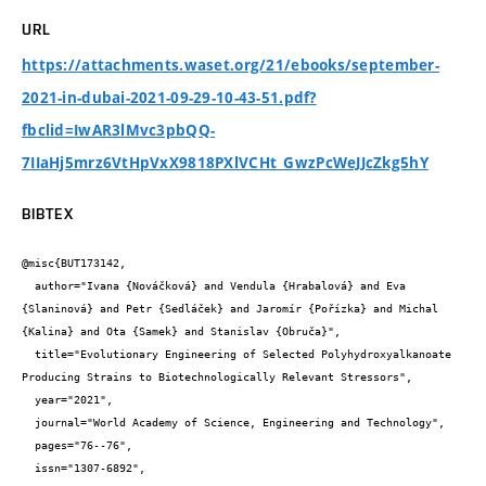
URL
https://attachments.waset.org/21/ebooks/september-
2021-in-dubai-2021-09-29-10-43-51.pdf?
fbclid=IwAR3lMvc3pbQQ-
7IIaHj5mrz6VtHpVxX9818PXlVCHt_GwzPcWeJJcZkg5hY
BIBTEX
@misc{BUT173142,

  author="Ivana {Nováčková} and Vendula {Hrabalová} and Eva 
{Slaninová} and Petr {Sedláček} and Jaromír {Pořízka} and Michal 
{Kalina} and Ota {Samek} and Stanislav {Obruča}",

  title="Evolutionary Engineering of Selected Polyhydroxyalkanoate 
Producing Strains to Biotechnologically Relevant Stressors",

  year="2021",

  journal="World Academy of Science, Engineering and Technology",

  pages="76--76",

  issn="1307-6892",
