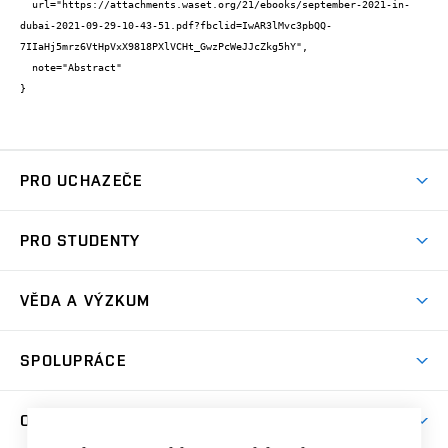
  url="https://attachments.waset.org/21/ebooks/september-2021-in-
dubai-2021-09-29-10-43-51.pdf?fbclid=IwAR3lMvc3pbQQ-
7IIaHj5mrz6VtHpVxX9818PXlVCHt_GwzPcWeJJcZkg5hY",

  note="Abstract"

}
PRO UCHAZEČE
Studuj chemii na VUT
PRO STUDENTY
Nabídka programů
Aktuality
Jak se dostat na FCH
VĚDA A VÝZKUM
Informace ke studiu
Přípravné kurzy
Témata
Studijní programy
SPOLUPRÁCE
Den otevřených dveří
Centrum materiálového výzkumu
Pro prváky
Kontakty
Firemní spolupráce
Výzkumné skupiny
O FAKULTĚ
Knihovna
E-přihláška
Zahraniční spolupráce
Výsledky VaV