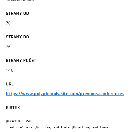
STRANY OD
76
STRANY DO
76
STRANY POČET
146
URL
https://www.polyphenols-site.com/previous-conferences
BIBTEX
@misc{BUT185509,

  author="Lucia {Dzurická} and Aneta {Kunertová} and Ivana 