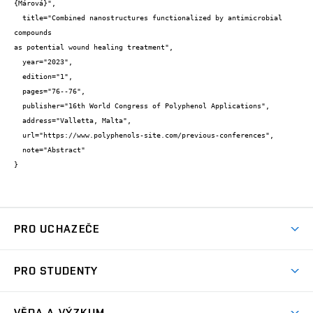
{Márová}",

  title="Combined nanostructures functionalized by antimicrobial 
compounds

as potential wound healing treatment",

  year="2023",

  edition="1",

  pages="76--76",

  publisher="16th World Congress of Polyphenol Applications",

  address="Valletta, Malta",

  url="https://www.polyphenols-site.com/previous-conferences",

  note="Abstract"

}
PRO UCHAZEČE
Studuj chemii na VUT
PRO STUDENTY
Nabídka programů
Aktuality
Jak se dostat na FCH
VĚDA A VÝZKUM