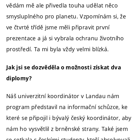
vědám mě ale přivedla touha udělat něco
smysluplného pro planetu. Vzpomínám si, že
ve čtvrté třídě jsme měli připravit první
prezentace a já si vybrala ochranu životního
prostředí. Ta mi byla vždy velmi blízká.
Jak jsi se dozvěděla o možnosti získat dva
diplomy?
Náš univerzitní koordinátor v Landau nám
program představil na informační schůzce, ke
které se připojil i bývalý český koordinátor, aby
nám ho vysvětlil z brněnské strany. Také jsem
se setkala s českými studenty, kteří absolvovali