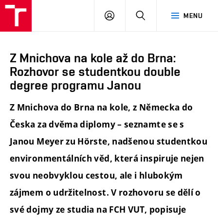
FCH
PŘIHLÁSIT
HLEDAT
MENU
VUT
SE
Z Mnichova na kole až do Brna:
Rozhovor se studentkou double
degree programu Janou
Z Mnichova do Brna na kole, z Německa do
Česka za dvěma diplomy – seznamte se s
Janou Meyer zu Hörste, nadšenou studentkou
environmentálních věd, která inspiruje nejen
svou neobvyklou cestou, ale i hlubokým
zájmem o udržitelnost. V rozhovoru se dělí o
své dojmy ze studia na FCH VUT, popisuje