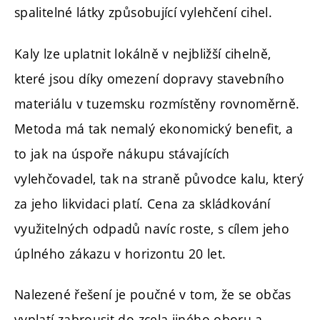
spalitelné látky způsobující vylehčení cihel.
Kaly lze uplatnit lokálně v nejbližší cihelně,
které jsou díky omezení dopravy stavebního
materiálu v tuzemsku rozmístěny rovnoměrně.
Metoda má tak nemalý ekonomický benefit, a
to jak na úspoře nákupu stávajících
vylehčovadel, tak na straně původce kalu, který
za jeho likvidaci platí. Cena za skládkování
využitelných odpadů navíc roste, s cílem jeho
úplného zákazu v horizontu 20 let.
Nalezené řešení je poučné v tom, že se občas
vyplatí zabrousit do zcela jiného oboru a