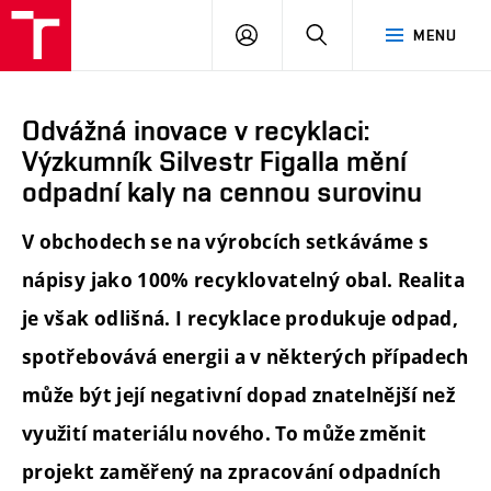
FCH
PŘIHLÁSIT
HLEDAT
MENU
VUT
SE
Odvážná inovace v recyklaci:
Výzkumník Silvestr Figalla mění
odpadní kaly na cennou surovinu
V obchodech se na výrobcích setkáváme s
nápisy jako 100% recyklovatelný obal. Realita
je však odlišná. I recyklace produkuje odpad,
spotřebovává energii a v některých případech
může být její negativní dopad znatelnější než
využití materiálu nového. To může změnit
projekt zaměřený na zpracování odpadních