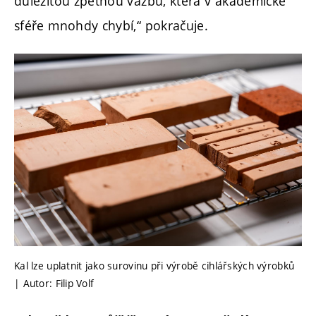
důležitou zpětnou vazbu, která v akademické
sféře mnohdy chybí,“ pokračuje.
Kal lze uplatnit jako surovinu při výrobě cihlářských výrobků
| Autor: Filip Volf