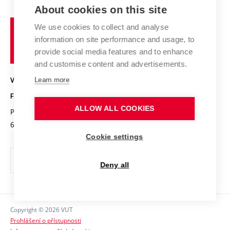
Zahraniční spolupráce
Výsledky VaV
About cookies on this site
Studium a stáže v zahraničí
Organizační struktura
Fórum Chemistry and Life
Vysoké
Projekty
We use cookies to collect and analyse
Pracovní nabídky
Historie fakulty
učení
Střední školy a FCH
information on site performance and usage, to
Úspěchy a ocenění
Den chemie
technické
Kalendář akcí
provide social media features and to enhance
Popularizace vědy
Konference a soutěže
v
and customise content and advertisements.
Chemici z VUT
Fotogalerie
Brně
Kvalifikační řízení
Learn more
VYSOKÉ UČENÍ TECHNICKÉ V BRNĚ
Stipendia
Absolventi
FAKULTA CHEMICKÁ
Studijní předpisy
Reklamní předměty
ALLOW ALL COOKIES
Purkyňova 464/118
www.fch.vut.cz
Fakultní časopis
612 00 Brno
info@fch.vut.cz
Cookie settings
Pro média
Informační tabule
Deny all
Sociální bezpečí
Ochrana osobních údajů
Copyright © 2026 VUT
Kontakty
Prohlášení o přístupnosti