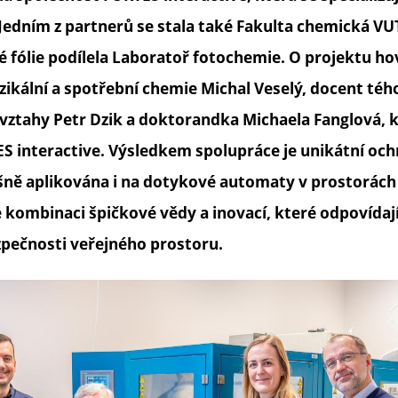
Jedním z partnerů se stala také Fakulta chemická VU
é fólie podílela Laboratoř fotochemie. O projektu ho
zikální a spotřební chemie Michal Veselý, docent téh
 vztahy Petr Dzik a doktorandka Michaela Fanglová, 
S interactive. Výsledkem spolupráce je unikátní och
ěšně aplikována i na dotykové automaty v prostorách 
kombinaci špičkové vědy a inovací, které odpovídají
zpečnosti veřejného prostoru.