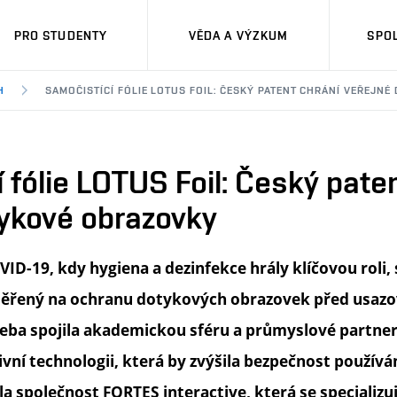
PRO STUDENTY
VĚDA A VÝZKUM
SPO
H
SAMOČISTÍCÍ FÓLIE LOTUS FOIL: ČESKÝ PATENT CHRÁNÍ VEŘEJN
 fólie LOTUS Foil: Český pate
tykové obrazovky
D-19, kdy hygiena a dezinfekce hrály klíčovou roli,
měřený na ochranu dotykových obrazovek před usaz
řeba spojila akademickou sféru a průmyslové partne
tivní technologii, která by zvýšila bezpečnost použív
dla společnost FORTES interactive, která se specializu