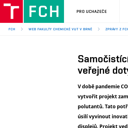
PRO UCHAZEČE
FCH
WEB FAKULTY CHEMICKÉ VUT V BRNĚ
ZPRÁVY Z FC
Samočistící
veřejné do
V době pandemie COVI
vytvořit projekt za
polutantů. Tato pot
úsilí vyvinout inova
displejů. Projekt ve