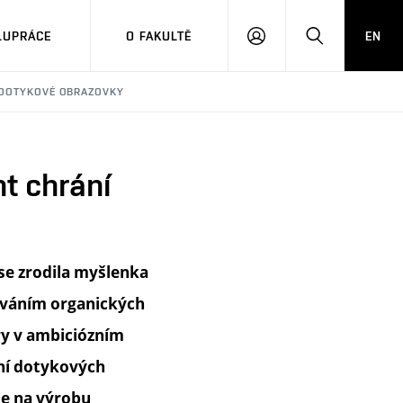
LUPRÁCE
O FAKULTĚ
EN
PŘIHLÁSIT
HLEDAT
SE
É DOTYKOVÉ OBRAZOVKY
nt chrání
 se zrodila myšlenka
ováním organických
ry v ambiciózním
ání dotykových
je na výrobu