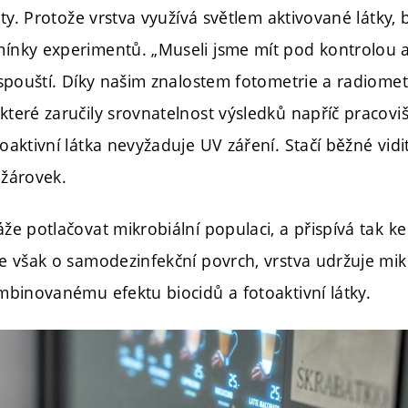
ity. Protože vrstva využívá světlem aktivované látky, 
ínky experimentů. „Museli jsme mít pod kontrolou ak
 spouští. Díky našim znalostem fotometrie a radiometr
teré zaručily srovnatelnost výsledků napříč pracoviš
aktivní látka nevyžaduje UV záření. Stačí běžné vidite
 žárovek.
že potlačovat mikrobiální populaci, a přispívá tak k
se však o samodezinfekční povrch, vrstva udržuje mi
mbinovanému efektu biocidů a fotoaktivní látky.