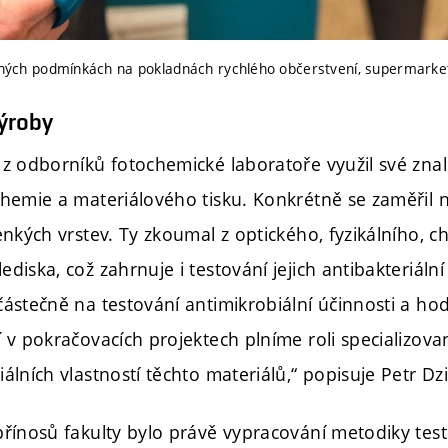
álných podmínkách na pokladnách rychlého občerstvení, supermarketů 
výroby
 z odborníků fotochemické laboratoře využil své znalo
chemie a materiálového tisku. Konkrétně se zaměřil n
tenkých vrstev. Ty zkoumal z optického, fyzikálního, c
diska, což zahrnuje i testování jejich antibakteriální 
částečně na testování antimikrobiální účinnosti a 
í v pokračovacích projektech plníme roli specializov
álních vlastností těchto materiálů,“ popisuje Petr Dzi
přínosů fakulty bylo právě vypracování metodiky tes