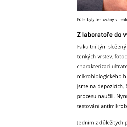
Fólie byly testovány v re
Z laboratoře do 
Fakultní tým složený
tenkých vrstev, foto
charakterizaci ultra
mikrobiologického hle
jsme na depozicích, 
procesu naučili. Nyn
testování antimikrobi
Jedním z důležitých 