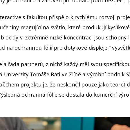
 by je ochránilo a zároveň jim dodalo pocit bezpečí,“ p
eractive s fakultou přispělo k rychlému rozvoji proje
čeniny reagující na světlo, které produkují kyslíkové 
biocidy v extrémně nízké koncentraci jsou schopny li
pad na ochrannou fólii pro dotykové displeje,“ vysvětl
la řada partnerů, z nichž každý měl svou specifickou 
á Univerzity Tomáše Bati ve Zlíně a výrobní podnik 
ěchem projektu je, že neskončil pouze jako teoreti
Výsledná ochranná fólie se dostala do komerční výrob