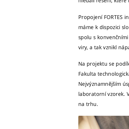
hledali řešení, které
Propojení FORTES int
máme k dispozici slou
spolu s konvenčními 
viry, a tak vznikl ná
Na projektu se podíle
Fakulta technologick
Nejvýznamnějším úsp
laboratorní vzorek. 
na trhu.