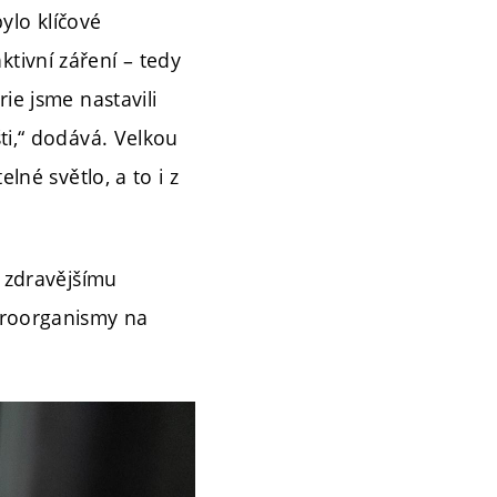
bylo klíčové
tivní záření – tedy
ie jsme nastavili
ti,“ dodává. Velkou
lné světlo, a to i z
e zdravějšímu
kroorganismy na