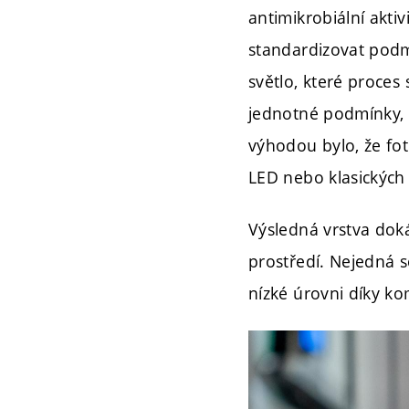
antimikrobiální aktiv
standardizovat podm
světlo, které proces
jednotné podmínky, k
výhodou bylo, že foto
LED nebo klasických
Výsledná vrstva doká
prostředí. Nejedná 
nízké úrovni díky ko