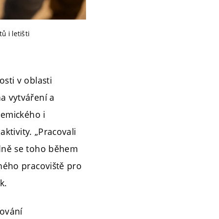
i letišti
sti v oblasti
a vytváření a
hemického i
aktivity. „Pracovali
hodně se toho během
aného pracoviště pro
k.
tování