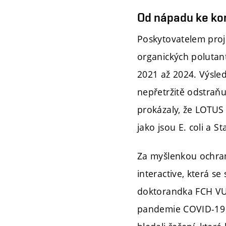
Od nápadu ke k
Poskytovatelem proj
organických polutant
2021 až 2024. Výsledk
nepřetržitě odstraňu
prokázaly, že LOTUS 
jako jsou E. coli a 
Za myšlenkou ochrany
interactive, která s
doktorandka FCH VUT
pandemie COVID-19 j