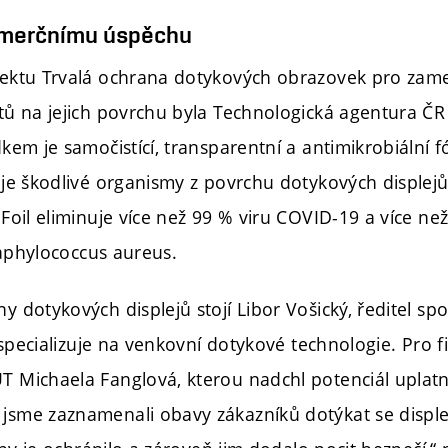
omerčnímu úspěchu
ektu Trvalá ochrana dotykových obrazovek pro zame
ů na jejich povrchu byla Technologická agentura ČR 
em je samočistící, transparentní a antimikrobiální fó
je škodlivé organismy z povrchu dotykových displejů
Foil eliminuje více než 99 % viru COVID-19 a více než
Staphylococcus aureus.
 dotykových displejů stojí Libor Vošický, ředitel sp
e specializuje na venkovní dotykové technologie. Pro 
 Michaela Fanglová, kterou nadchl potenciál uplatn
sme zaznamenali obavy zákazníků dotýkat se disple