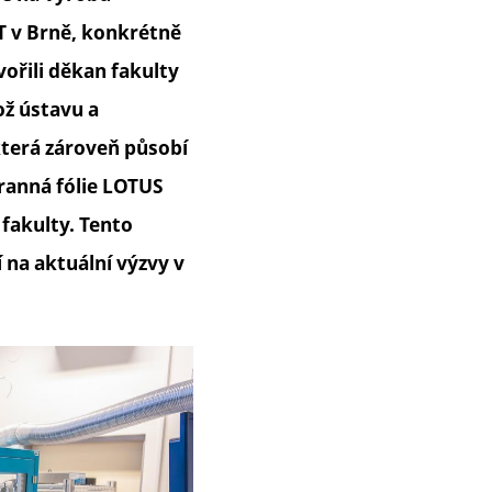
T v Brně, konkrétně
vořili děkan fakulty
ož ústavu a
která zároveň působí
ranná fólie LOTUS
fakulty. Tento
 na aktuální výzvy v