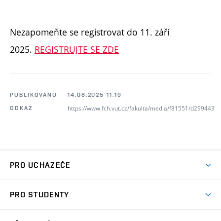
Nezapomeňte se registrovat do 11. září
2025.
REGISTRUJTE SE ZDE
PUBLIKOVÁNO
14.08.2025 11:19
https://www.fch.vut.cz/fakulta/media/f81551/d299443
ODKAZ
PRO UCHAZEČE
Studuj chemii na VUT
PRO STUDENTY
Nabídka programů
Aktuality
Jak se dostat na FCH