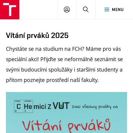
FCH
PŘIHLÁSIT
HLEDAT
MENU
VUT
SE
Vítání prváků 2025
Chystáte se na studium na FCH? Máme pro vás
speciální akci! Přijďte se neformálně seznámit se
svými budoucími spolužáky i staršími studenty a
přitom poznejte prostředí naší fakulty.