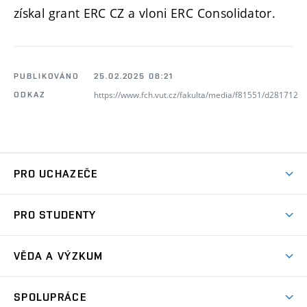
získal grant ERC CZ a vloni ERC Consolidator.
PUBLIKOVÁNO
25.02.2025 08:21
https://www.fch.vut.cz/fakulta/media/f81551/d281712
ODKAZ
PRO UCHAZEČE
Studuj chemii na VUT
PRO STUDENTY
Nabídka programů
Aktuality
Jak se dostat na FCH
VĚDA A VÝZKUM
Informace ke studiu
Přípravné kurzy
Témata
Studijní programy
SPOLUPRÁCE
Den otevřených dveří