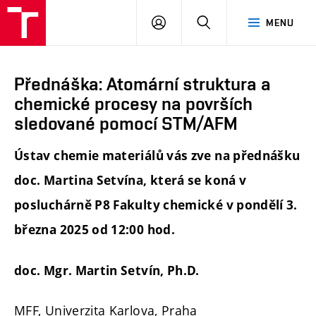
FCH
PŘIHLÁSIT
HLEDAT
MENU
VUT
SE
Přednáška: Atomární struktura a
chemické procesy na površích
sledované pomocí STM/AFM
Ústav chemie materiálů vás zve na přednášku
doc. Martina Setvína, která se koná v
posluchárně P8 Fakulty chemické v pondělí 3.
března 2025 od 12:00 hod.
doc. Mgr. Martin Setvín, Ph.D.
MFF, Univerzita Karlova, Praha