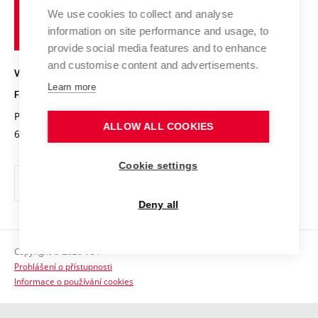
Pracovní nabídky
Historie fakulty
učení
Střední školy a FCH
We use cookies to collect and analyse
Úspěchy a ocenění
Den chemie
technické
Kalendář akcí
information on site performance and usage, to
Popularizace vědy
Konference a soutěže
v
provide social media features and to enhance
Chemici z VUT
Fotogalerie
Brně
and customise content and advertisements.
Kvalifikační řízení
VYSOKÉ UČENÍ TECHNICKÉ V BRNĚ
Stipendia
Absolventi
Learn more
FAKULTA CHEMICKÁ
Studijní předpisy
Reklamní předměty
Purkyňova 464/118
www.fch.vut.cz
ALLOW ALL COOKIES
Fakultní časopis
612 00 Brno
info@fch.vut.cz
Pro média
Cookie settings
Informační tabule
Sociální bezpečí
Deny all
Ochrana osobních údajů
Copyright © 2026 VUT
Kontakty
Prohlášení o přístupnosti
Informace o používání cookies