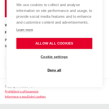
Pracovní nabídky
Historie fakulty
učení
Střední školy a FCH
We use cookies to collect and analyse
Úspěchy a ocenění
Den chemie
technické
Kalendář akcí
information on site performance and usage, to
Popularizace vědy
Konference a soutěže
v
provide social media features and to enhance
Chemici z VUT
Fotogalerie
Brně
and customise content and advertisements.
Kvalifikační řízení
VYSOKÉ UČENÍ TECHNICKÉ V BRNĚ
Stipendia
Absolventi
Learn more
FAKULTA CHEMICKÁ
Studijní předpisy
Reklamní předměty
Purkyňova 464/118
www.fch.vut.cz
ALLOW ALL COOKIES
Fakultní časopis
612 00 Brno
info@fch.vut.cz
Pro média
Cookie settings
Informační tabule
Sociální bezpečí
Deny all
Ochrana osobních údajů
Copyright © 2026 VUT
Kontakty
Prohlášení o přístupnosti
Informace o používání cookies