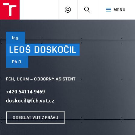
FCH
PŘIHLÁSIT
HLEDAT
MENU
VUT
SE
Ing.
LEOŠ
DOSKOČIL
Ph.D.
FCH, ÚCHM – ODBORNÝ ASISTENT
+420 54114 9469
doskocil@fch.vut.cz
ODESLAT VUT ZPRÁVU