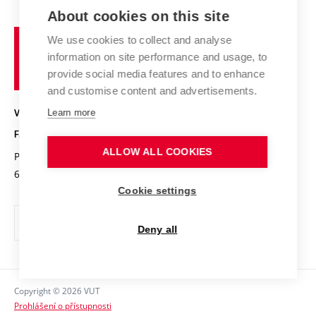
E-přihláška
Zahraniční spolupráce
Výsledky VaV
About cookies on this site
Studium a stáže v zahraničí
Organizační struktura
Fórum Chemistry and Life
Vysoké
Projekty
We use cookies to collect and analyse
Pracovní nabídky
Historie fakulty
učení
Střední školy a FCH
information on site performance and usage, to
Úspěchy a ocenění
Den chemie
technické
Kalendář akcí
provide social media features and to enhance
Popularizace vědy
Konference a soutěže
v
and customise content and advertisements.
Chemici z VUT
Fotogalerie
Brně
Kvalifikační řízení
VYSOKÉ UČENÍ TECHNICKÉ V BRNĚ
Learn more
Stipendia
Absolventi
FAKULTA CHEMICKÁ
Studijní předpisy
Reklamní předměty
ALLOW ALL COOKIES
Purkyňova 464/118
www.fch.vut.cz
Fakultní časopis
612 00 Brno
info@fch.vut.cz
Cookie settings
Pro média
Informační tabule
Deny all
Sociální bezpečí
Ochrana osobních údajů
Copyright © 2026 VUT
Kontakty
Prohlášení o přístupnosti