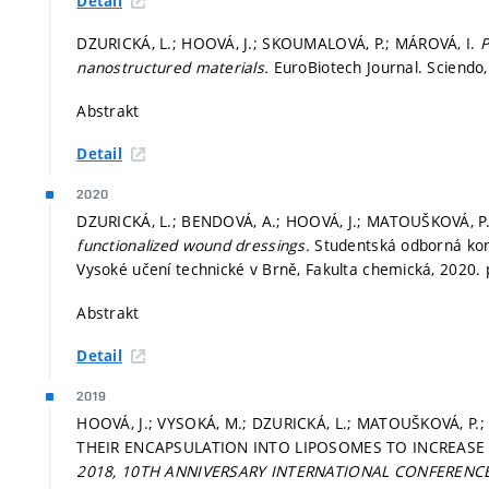
Detail
DZURICKÁ, L.; HOOVÁ, J.; SKOUMALOVÁ, P.; MÁROVÁ, I.
P
nanostructured materials.
EuroBiotech Journal. Sciendo,
Abstrakt
Detail
2020
DZURICKÁ, L.; BENDOVÁ, A.; HOOVÁ, J.; MATOUŠKOVÁ, P
functionalized wound dressings.
Studentská odborná kon
Vysoké učení technické v Brně, Fakulta chemická, 2020.
Abstrakt
Detail
2019
HOOVÁ, J.; VYSOKÁ, M.; DZURICKÁ, L.; MATOUŠKOVÁ, 
THEIR ENCAPSULATION INTO LIPOSOMES TO INCREASE 
2018, 10TH ANNIVERSARY INTERNATIONAL CONFERENC