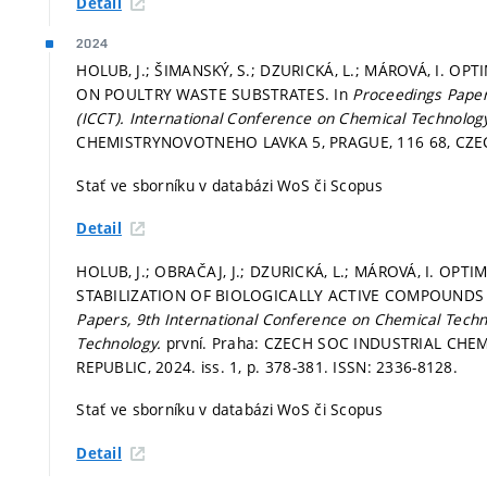
Detail
2024
HOLUB, J.; ŠIMANSKÝ, S.; DZURICKÁ, L.; MÁROVÁ, I. 
ON POULTRY WASTE SUBSTRATES. In
Proceedings Paper
(ICCT).
International Conference on Chemical Technolog
CHEMISTRYNOVOTNEHO LAVKA 5, PRAGUE, 116 68, CZECH
Stať ve sborníku v databázi WoS či Scopus
Detail
HOLUB, J.; OBRAČAJ, J.; DZURICKÁ, L.; MÁROVÁ, I. OP
STABILIZATION OF BIOLOGICALLY ACTIVE COMPOUNDS
Papers, 9th International Conference on Chemical Techn
Technology.
první. Praha: CZECH SOC INDUSTRIAL CHE
REPUBLIC, 2024. iss. 1,
p. 378-381.
ISSN: 2336-8128.
Stať ve sborníku v databázi WoS či Scopus
Detail