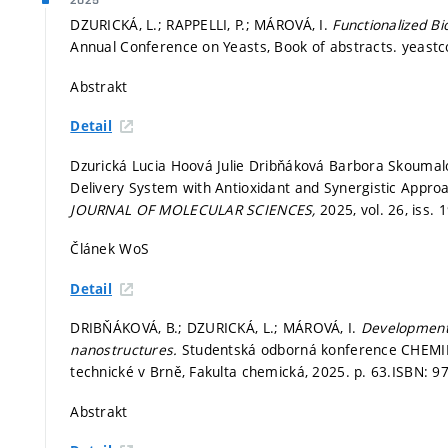
2025
DZURICKÁ, L.; RAPPELLI, P.; MÁROVÁ, I.
Functionalized Bi
Annual Conference on Yeasts, Book of abstracts. yeast
Abstrakt
Detail
Dzurická Lucia Hoová Julie Dribňáková Barbora Skoumal
Delivery System with Antioxidant and Synergistic Appr
JOURNAL OF MOLECULAR SCIENCES,
2025, vol. 26, iss. 
Článek WoS
Detail
DRIBŇÁKOVÁ, B.; DZURICKÁ, L.; MÁROVÁ, I.
Development 
nanostructures.
Studentská odborná konference CHEMIE 
technické v Brně, Fakulta chemická, 2025.
p. 63.
ISBN: 9
Abstrakt