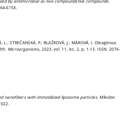
lized by antimicrobial ac-tive compoundstive compounds.
564-615X.
 L.; STREČANSKÁ, P.; BLAŽKOVÁ, J.; MÁROVÁ, I. Oleaginous
lth.
Microorganisms,
2023, vol. 11, iss. 2,
p. 1-13.
ISSN: 2076-
ed nanofibers with immobilized liposome particles.
Mikulov:
2022.