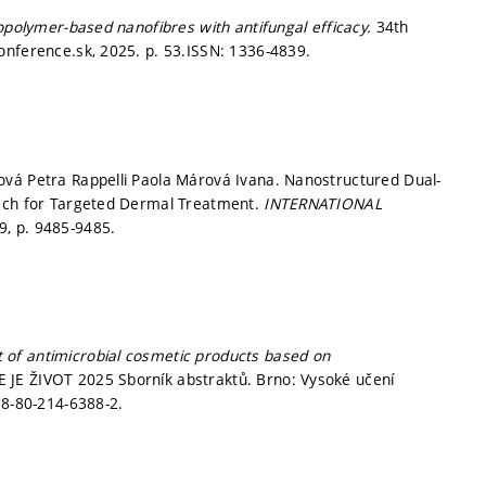
opolymer-based nanofibres with antifungal efficacy.
34th
conference.sk, 2025.
p. 53.
ISSN: 1336-4839.
ová Petra Rappelli Paola Márová Ivana. Nanostructured Dual-
oach for Targeted Dermal Treatment.
INTERNATIONAL
19,
p. 9485-9485.
of antimicrobial cosmetic products based on
JE ŽIVOT 2025 Sborník abstraktů. Brno: Vysoké učení
78-80-214-6388-2.