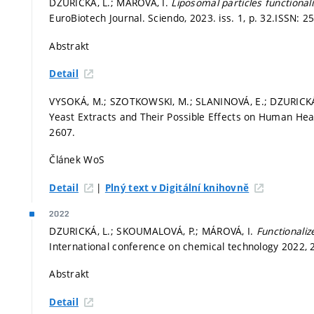
DZURICKÁ, L.; MÁROVÁ, I.
Liposomal particles functiona
EuroBiotech Journal. Sciendo, 2023. iss. 1,
p. 32.
ISSN: 2
Abstrakt
Detail
VYSOKÁ, M.; SZOTKOWSKI, M.; SLANINOVÁ, E.; DZURICKÁ,
Yeast Extracts and Their Possible Effects on Human Hea
2607.
Článek WoS
|
Detail
Plný text v Digitální knihovně
2022
DZURICKÁ, L.; SKOUMALOVÁ, P.; MÁROVÁ, I.
Functionaliz
International conference on chemical technology 2022, 
Abstrakt
Detail