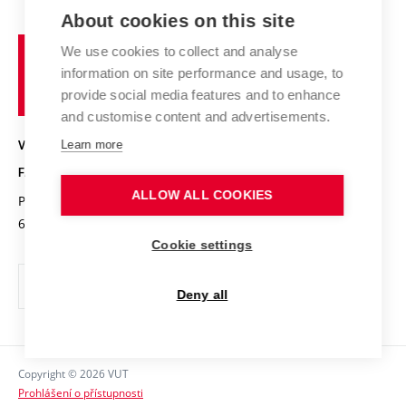
E-přihláška
Zahraniční spolupráce
Výsledky VaV
About cookies on this site
Studium a stáže v zahraničí
Organizační struktura
Fórum Chemistry and Life
Vysoké
Projekty
We use cookies to collect and analyse
Pracovní nabídky
Historie fakulty
učení
Střední školy a FCH
information on site performance and usage, to
Úspěchy a ocenění
Den chemie
technické
Kalendář akcí
provide social media features and to enhance
Popularizace vědy
Konference a soutěže
v
and customise content and advertisements.
Chemici z VUT
Fotogalerie
Brně
Kvalifikační řízení
VYSOKÉ UČENÍ TECHNICKÉ V BRNĚ
Learn more
Stipendia
Absolventi
FAKULTA CHEMICKÁ
Studijní předpisy
Reklamní předměty
ALLOW ALL COOKIES
Purkyňova 464/118
www.fch.vut.cz
Fakultní časopis
612 00 Brno
info@fch.vut.cz
Cookie settings
Pro média
Informační tabule
Deny all
Sociální bezpečí
Ochrana osobních údajů
Copyright © 2026 VUT
Kontakty
Prohlášení o přístupnosti