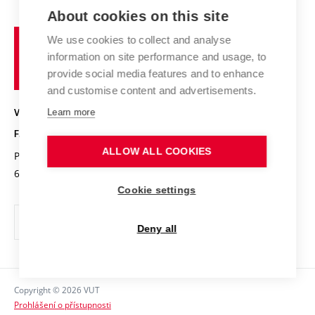
E-přihláška
Zahraniční spolupráce
Výsledky VaV
About cookies on this site
Studium a stáže v zahraničí
Organizační struktura
Fórum Chemistry and Life
Vysoké
Projekty
We use cookies to collect and analyse
Pracovní nabídky
Historie fakulty
učení
Střední školy a FCH
information on site performance and usage, to
Úspěchy a ocenění
Den chemie
technické
Kalendář akcí
provide social media features and to enhance
Popularizace vědy
Konference a soutěže
v
and customise content and advertisements.
Chemici z VUT
Fotogalerie
Brně
Kvalifikační řízení
VYSOKÉ UČENÍ TECHNICKÉ V BRNĚ
Learn more
Stipendia
Absolventi
FAKULTA CHEMICKÁ
Studijní předpisy
Reklamní předměty
ALLOW ALL COOKIES
Purkyňova 464/118
www.fch.vut.cz
Fakultní časopis
612 00 Brno
info@fch.vut.cz
Cookie settings
Pro média
Informační tabule
Deny all
Sociální bezpečí
Ochrana osobních údajů
Copyright © 2026 VUT
Kontakty
Prohlášení o přístupnosti