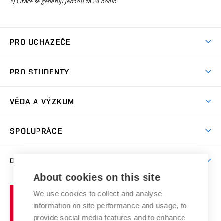
*) Citace se generují jednou za 24 hodin.
PRO UCHAZEČE
Studuj chemii na VUT
PRO STUDENTY
Nabídka programů
Aktuality
Jak se dostat na FCH
VĚDA A VÝZKUM
Informace ke studiu
Přípravné kurzy
Témata
Studijní programy
SPOLUPRÁCE
Den otevřených dveří
Centrum materiálového výzkumu
Pro prváky
Kontakty
Firemní spolupráce
Výzkumné skupiny
O FAKULTĚ
Knihovna
E-přihláška
Zahraniční spolupráce
Výsledky VaV
About cookies on this site
Studium a stáže v zahraničí
Organizační struktura
Fórum Chemistry and Life
Vysoké
Projekty
We use cookies to collect and analyse
Pracovní nabídky
Historie fakulty
učení
Střední školy a FCH
information on site performance and usage, to
Úspěchy a ocenění
Den chemie
technické
Kalendář akcí
provide social media features and to enhance
Popularizace vědy