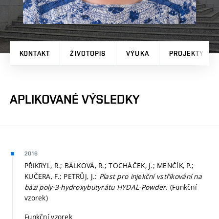
KONTAKT
ŽIVOTOPIS
VÝUKA
PROJEKTY
APLIKOVANÉ VÝSLEDKY
2016
PŘIKRYL, R.; BÁLKOVÁ, R.; TOCHÁČEK, J.; MENČÍK, P.;
KUČERA, F.; PETRŮJ, J.:
Plast pro injekční vstřikování na
bázi poly-3-hydroxybutyrátu HYDAL-Powder
. (Funkční
vzorek)
Funkční vzorek