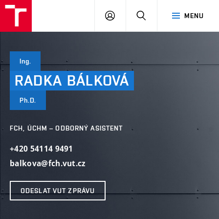
FCH
PŘIHLÁSIT
HLEDAT
MENU
VUT
SE
Ing.
RADKA
BÁLKOVÁ
Ph.D.
FCH, ÚCHM – ODBORNÝ ASISTENT
+420 54114 9491
balkova@fch.vut.cz
ODESLAT VUT ZPRÁVU