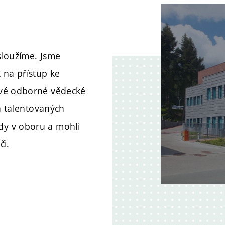
asloužíme. Jsme
 na přístup ke
své odborné vědecké
 a talentovaných
dy v oboru a mohli
či.