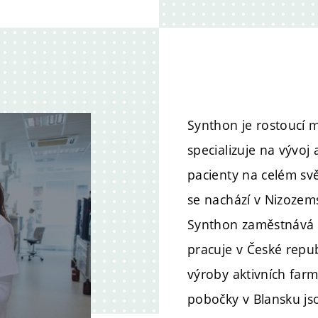
Synthon je rostoucí m
specializuje na vývoj
pacienty na celém svě
se nachází v Nizozem
Synthon zaměstnává k
pracuje v České repub
výroby aktivních farm
pobočky v Blansku jso