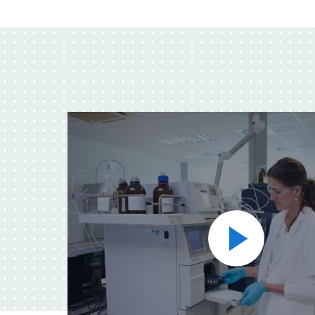
Přehrát
video