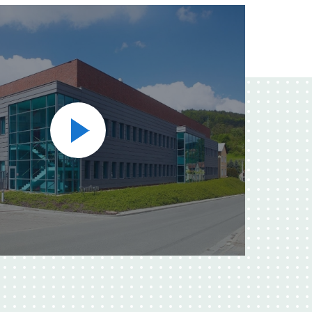
Přehrát
video