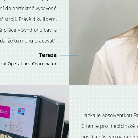
ení do perfektně vybavené
ístroji. Právě díky lidem,
mě práce v Synthonu baví a
da, že tu mohu pracovat“.
Tereza
ical Operations Coordinator
Hanka je absolventkou Fa
Chemie pro medicínské a
posílila náš tým na oddě