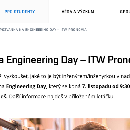
PRO STUDENTY
VĚDA A VÝZKUM
SPO
POZVÁNKA NA ENGINEERING DAY – ITW PRONOVIA
a Engineering Day – ITW Pron
ůži vyzkoušet, jaké to je být inženýrem/inženýrkou v n
 na
, který se koná
Engineering Day
7. listopadu od 9:3
Další informace najdeš v přiloženém letáčku.
eš.