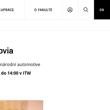
LUPRÁCE
O FAKULTĚ
EN
PŘIHLÁSIT
HLEDAT
SE
ovia
adnárodní automotive
0 do 14:00 v ITW