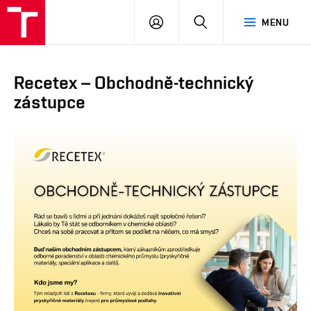
FCH
PŘIHLÁSIT
HLEDAT
MENU
VUT
SE
Recetex – Obchodně-technický
zástupce