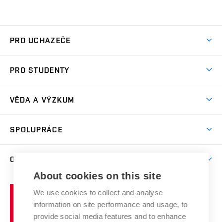
PRO UCHAZEČE
Studuj chemii na VUT
PRO STUDENTY
Nabídka programů
Aktuality
Jak se dostat na FCH
VĚDA A VÝZKUM
Informace ke studiu
Přípravné kurzy
Témata
Studijní programy
SPOLUPRÁCE
Den otevřených dveří
Centrum materiálového výzkumu
Pro prváky
Kontakty
Firemní spolupráce
Výzkumné skupiny
O FAKULTĚ
Knihovna
E-přihláška
Zahraniční spolupráce
Výsledky VaV
About cookies on this site
Studium a stáže v zahraničí
Organizační struktura
Fórum Chemistry and Life
Vysoké
Projekty
We use cookies to collect and analyse
Pracovní nabídky
Historie fakulty
učení
Střední školy a FCH
information on site performance and usage, to
Úspěchy a ocenění
Den chemie
technické
Kalendář akcí
provide social media features and to enhance
Popularizace vědy