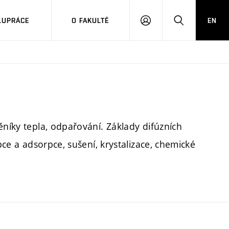
LUPRÁCE
O FAKULTĚ
EN
PŘIHLÁSIT
HLEDAT
SE
ěníky tepla, odpařování. Základy difúzních
pce a adsorpce, sušení, krystalizace, chemické