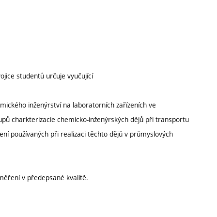
ojice studentů určuje vyučující
mického inženýrství na laboratorních zařízeních ve
tupů charkterizacie chemicko-inženýrských dějů při transportu
ení používaných při realizaci těchto dějů v průmyslových
ěření v předepsané kvalitě.