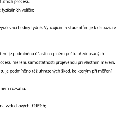
fuzních procesů;
fyzikálních veličin;
yučovací hodiny týdně. Vyučujícím a studentům je k dispozici e-
čtem je podmíněno účastí na plném počtu předepsaných
procesu měření, samostatností projevenou při vlastním měření,
očtu je podmíněno též uhrazených škod, ke kterým při měření
eném rozsahu.
na vzduchových třídičích;