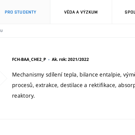
PRO STUDENTY
VĚDA A VÝZKUM
SPO
TU
FCH-BAA_CHE2_P
Ak. rok: 2021/2022
Mechanismy sdílení tepla, bilance entalpie, vým
procesů, extrakce, destilace a rektifikace, absor
reaktory.