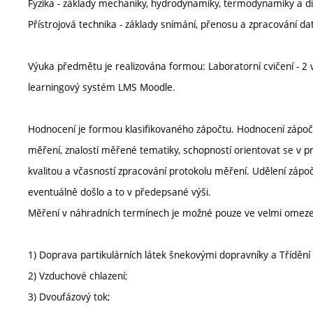
Fyzika - základy mechaniky, hydrodynamiky, termodynamiky a di
Přístrojová technika - základy snímání, přenosu a zpracování dat 
Výuka předmětu je realizována formou: Laboratorní cvičení - 2 v
learningový systém LMS Moodle.
Hodnocení je formou klasifikovaného zápočtu. Hodnocení zápo
měření, znalostí měřené tematiky, schopností orientovat se v 
kvalitou a včasností zpracování protokolu měření. Udělení záp
eventuálně došlo a to v předepsané výši.
Měření v náhradních termínech je možné pouze ve velmi omez
1) Doprava partikulárních látek šnekovými dopravníky a Třídění 
2) Vzduchové chlazení;
3) Dvoufázový tok;