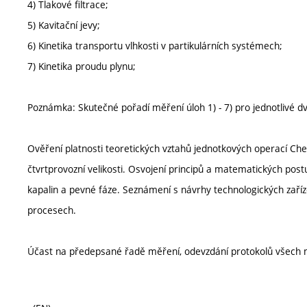
4) Tlakové filtrace;
5) Kavitační jevy;
6) Kinetika transportu vlhkosti v partikulárních systémech;
7) Kinetika proudu plynu;
Poznámka: Skutečné pořadí měření úloh 1) - 7) pro jednotlivé dv
Ověření platnosti teoretických vztahů jednotkových operací Che
čtvrtprovozní velikosti. Osvojení principů a matematických pos
kapalin a pevné fáze. Seznámení s návrhy technologických zaříz
procesech.
Účast na předepsané řadě měření, odevzdání protokolů všech m