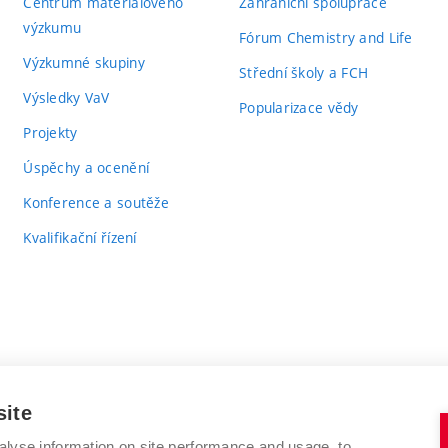
Centrum materiálového
Zahraniční spolupráce
výzkumu
Fórum Chemistry and Life
Výzkumné skupiny
Střední školy a FCH
Výsledky VaV
Popularizace vědy
Projekty
Úspěchy a ocenění
Konference a soutěže
Kvalifikační řízení
site
alyse information on site performance and usage, to