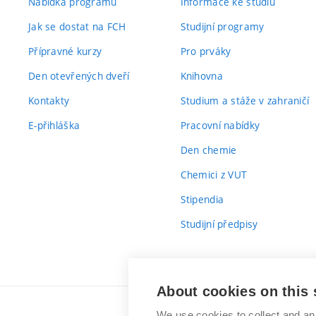
Nabídka programů
Informace ke studiu
Jak se dostat na FCH
Studijní programy
Přípravné kurzy
Pro prváky
Den otevřených dveří
Knihovna
Kontakty
Studium a stáže v zahraničí
E-přihláška
Pracovní nabídky
Den chemie
Chemici z VUT
Stipendia
Studijní předpisy
About cookies on this 
We use cookies to collect and an