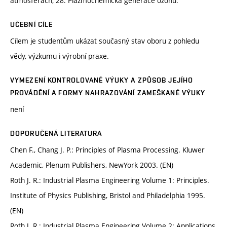
atmosférách, 28. Plazmochemická generace ozónu.
UČEBNÍ CÍLE
Cílem je studentům ukázat současný stav oboru z pohledu
vědy, výzkumu i výrobní praxe.
VYMEZENÍ KONTROLOVANÉ VÝUKY A ZPŮSOB JEJÍHO
PROVÁDĚNÍ A FORMY NAHRAZOVÁNÍ ZAMEŠKANÉ VÝUKY
není
DOPORUČENÁ LITERATURA
Chen F., Chang J. P.: Principles of Plasma Processing. Kluwer
Academic, Plenum Publishers, NewYork 2003. (EN)
Roth J. R.: Industrial Plasma Engineering Volume 1: Principles.
Institute of Physics Publishing, Bristol and Philadelphia 1995.
(EN)
Roth J. R.: Industrial Plasma Engineering Volume 2: Applications