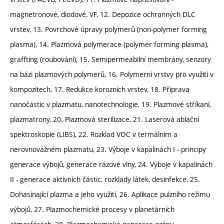
magnetronové, diodové, VF, 12. Depozice ochranných DLC
vrstev, 13. Povrchové úpravy polymerů (non-polymer forming
plasma), 14. Plazmová polymerace (polymer forming plasma),
graffting (roubování), 15. Semipermeabilní membrány, senzory
na bázi plazmových polymerů, 16. Polymerní vrstvy pro využití v
kompozitech, 17. Redukce korozních vrstev, 18. Příprava
nanočástic v plazmatu, nanotechnologie, 19. Plazmové stříkaní,
plazmatrony, 20. Plazmová sterilizace, 21. Laserová ablační
spektroskopie (LIBS), 22. Rozklad VOC v termálním a
nerovnovážném plazmatu, 23. Výboje v kapalinách I - principy
generace výbojů, generace rázové vlny, 24. Výboje v kapalinách
II - generace aktivních částic, rozklady látek, desinfekce, 25.
Dohasínající plazma a jeho využití, 26. Aplikace pulzního režimu
výbojů, 27. Plazmochemické procesy v planetárních