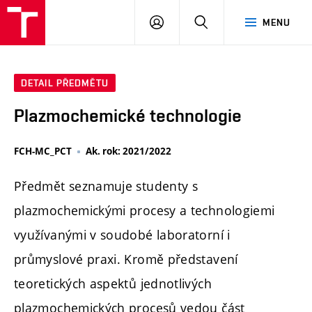
FCH
PŘIHLÁSIT
HLEDAT
MENU
VUT
SE
DETAIL PŘEDMĚTU
Plazmochemické technologie
FCH-MC_PCT
Ak. rok: 2021/2022
Předmět seznamuje studenty s
plazmochemickými procesy a technologiemi
využívanými v soudobé laboratorní i
průmyslové praxi. Kromě představení
teoretických aspektů jednotlivých
plazmochemických procesů vedou část