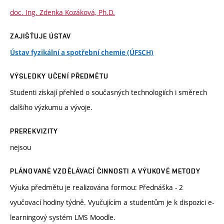
doc. Ing. Zdenka Kozáková, Ph.D.
ZAJIŠŤUJE ÚSTAV
Ústav fyzikální a spotřební chemie (ÚFSCH)
VÝSLEDKY UČENÍ PŘEDMĚTU
Studenti získají přehled o současných technologiích i směrech
dalšího výzkumu a vývoje.
PREREKVIZITY
nejsou
PLÁNOVANÉ VZDĚLÁVACÍ ČINNOSTI A VÝUKOVÉ METODY
Výuka předmětu je realizována formou: Přednáška - 2
vyučovací hodiny týdně. Vyučujícím a studentům je k dispozici e-
learningový systém LMS Moodle.