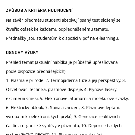
ZPŮSOB A KRITÉRIA HODNOCENÍ
Na závěr předmětu studenti absolvují psaný test složený ze
čtveřic otázek ke každému odpřednášenému tématu.
Přednášky jsou studentům k dispozici v pdf na e-learningu.
OSNOVY VÝUKY
Přehled témat (aktuální nabídka je průběžně upřesňována
podle dispozice přednášejících):
1. Plazma v přírodě, 2. Termojaderná fúze a její perspektivy, 3.
Osvětlovací technika, plazmové displeje, 4. Plynové lasery,
excimerní směsi, 5. Elektronové, atomární a molekulové svazky,
6. Elektrický oblouk, 7. Spínací zařízení, 8. Plazmové leptání,
výroba mikroelektronických prvků, 9. Generace reaktivních
částic a organické syntézy v plazmatu, 10. Depozice tvrdých
vrstev (PACVD, PECVD), 11. Plazmové naprašování -