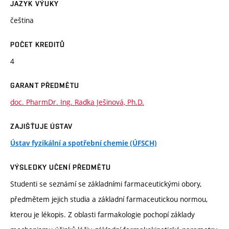
JAZYK VÝUKY
čeština
POČET KREDITŮ
4
GARANT PŘEDMĚTU
doc. PharmDr. Ing. Radka Ješinová, Ph.D.
ZAJIŠŤUJE ÚSTAV
Ústav fyzikální a spotřební chemie (ÚFSCH)
VÝSLEDKY UČENÍ PŘEDMĚTU
Studenti se seznámí se základními farmaceutickými obory,
předmětem jejich studia a základní farmaceutickou normou,
kterou je lékopis. Z oblasti farmakologie pochopí základy