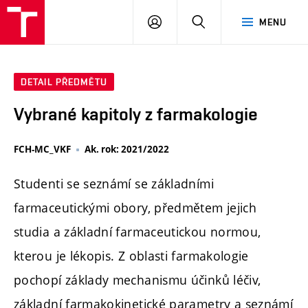
FCH
PŘIHLÁSIT
HLEDAT
MENU
VUT
SE
DETAIL PŘEDMĚTU
Vybrané kapitoly z farmakologie
FCH-MC_VKF
Ak. rok: 2021/2022
Studenti se seznámí se základními
farmaceutickými obory, předmětem jejich
studia a základní farmaceutickou normou,
kterou je lékopis. Z oblasti farmakologie
pochopí základy mechanismu účinků léčiv,
základní farmakokinetické parametry a seznámí