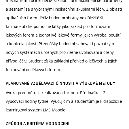
mechanismu účinků léčiv, základní farmakokinetické parametry
a seznámí se s vybranými indikačními skupinami léčiv. Z oblasti
aplikačních forem léčiv budou probrány nejdůležitější
farmaceutické pomocné látky jako základ pro formování
lékových forem a jednotlivé lékové formy, jejich výroba, použití
a kontrola jakosti.Přednášky budou obsahovat i poznatky o
nových systémech určených pro řízené uvolňování a cílený
přívod léčiv. Student získá základní přehled o léčivech a jejich
formování do lékových forem.
PLÁNOVANÉ VZDĚLÁVACÍ ČINNOSTI A VÝUKOVÉ METODY
Výuka předmětu je realizována formou: Přednáška - 2
vyučovací hodiny týdně. Vyučujícím a studentům je k dispozici e-
learningový systém LMS Moodle.
ZPŮSOB A KRITÉRIA HODNOCENÍ