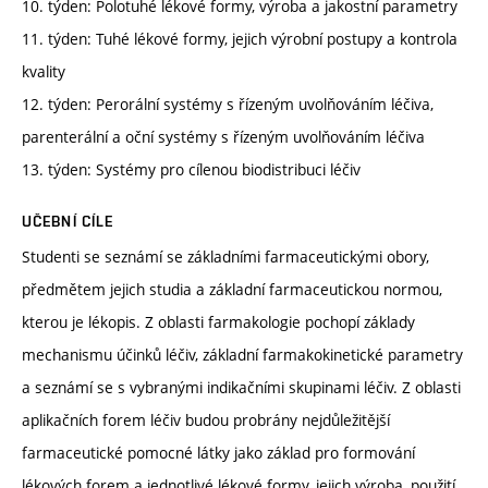
10. týden: Polotuhé lékové formy, výroba a jakostní parametry
11. týden: Tuhé lékové formy, jejich výrobní postupy a kontrola
kvality
12. týden: Perorální systémy s řízeným uvolňováním léčiva,
parenterální a oční systémy s řízeným uvolňováním léčiva
13. týden: Systémy pro cílenou biodistribuci léčiv
UČEBNÍ CÍLE
Studenti se seznámí se základními farmaceutickými obory,
předmětem jejich studia a základní farmaceutickou normou,
kterou je lékopis. Z oblasti farmakologie pochopí základy
mechanismu účinků léčiv, základní farmakokinetické parametry
a seznámí se s vybranými indikačními skupinami léčiv. Z oblasti
aplikačních forem léčiv budou probrány nejdůležitější
farmaceutické pomocné látky jako základ pro formování
lékových forem a jednotlivé lékové formy, jejich výroba, použití