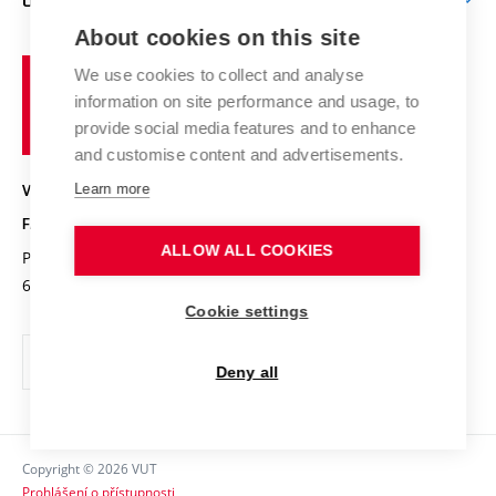
O FAKULTĚ
Knihovna
E-přihláška
Zahraniční spolupráce
Výsledky VaV
About cookies on this site
Studium a stáže v zahraničí
Organizační struktura
Fórum Chemistry and Life
Vysoké
Projekty
We use cookies to collect and analyse
Pracovní nabídky
Historie fakulty
učení
Střední školy a FCH
information on site performance and usage, to
Úspěchy a ocenění
Den chemie
technické
Kalendář akcí
provide social media features and to enhance
Popularizace vědy
Konference a soutěže
v
and customise content and advertisements.
Chemici z VUT
Fotogalerie
Brně
Kvalifikační řízení
Learn more
VYSOKÉ UČENÍ TECHNICKÉ V BRNĚ
Stipendia
Absolventi
FAKULTA CHEMICKÁ
Studijní předpisy
Reklamní předměty
ALLOW ALL COOKIES
Purkyňova 464/118
www.fch.vut.cz
Fakultní časopis
612 00 Brno
info@fch.vut.cz
Cookie settings
Pro média
Informační tabule
Deny all
Sociální bezpečí
Ochrana osobních údajů
Copyright © 2026 VUT
Kontakty
Prohlášení o přístupnosti