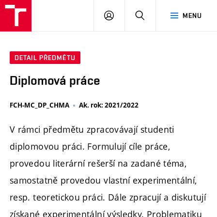
FCH
PŘIHLÁSIT
HLEDAT
MENU
VUT
SE
DETAIL PŘEDMĚTU
Diplomová práce
FCH-MC_DP_CHMA
Ak. rok: 2021/2022
V rámci předmětu zpracovávají studenti
diplomovou práci. Formulují cíle práce,
provedou literární rešerší na zadané téma,
samostatně provedou vlastní experimentální,
resp. teoretickou práci. Dále zpracují a diskutují
získané experimentální výsledky. Problematiku