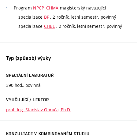
Program
NPCP_CHMA
magisterský navazující
specializace
BF
, 2 ročník, letní semestr, povinný
specializace
CHBL
, 2 ročník, letní semestr, povinný
Typ (způsob) výuky
SPECIÁLNÍ LABORATOŘ
390 hod., povinná
VYUČUJÍCÍ / LEKTOR
prof. Ing. Stanislav Obruča, Ph.D.
KONZULTACE V KOMBINOVANÉM STUDIU