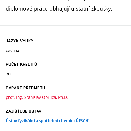
diplomové práce obhajují u státní zkoušky.
JAZYK VÝUKY
čeština
POČET KREDITŮ
30
GARANT PŘEDMĚTU
prof. Ing. Stanislav Obruča, Ph.D.
ZAJIŠŤUJE ÚSTAV
Ústav fyzikální a spotřební chemie (ÚFSCH)