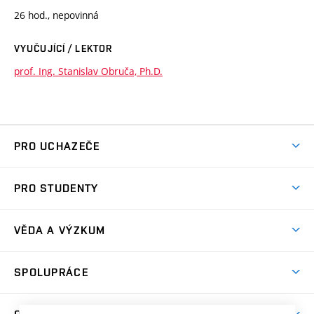
26 hod., nepovinná
VYUČUJÍCÍ / LEKTOR
prof. Ing. Stanislav Obruča, Ph.D.
PRO UCHAZEČE
Studuj chemii na VUT
PRO STUDENTY
Nabídka programů
Aktuality
Jak se dostat na FCH
VĚDA A VÝZKUM
Informace ke studiu
Přípravné kurzy
Témata
Studijní programy
SPOLUPRÁCE
Den otevřených dveří
Centrum materiálového výzkumu
Pro prváky
Kontakty
Firemní spolupráce
Výzkumné skupiny