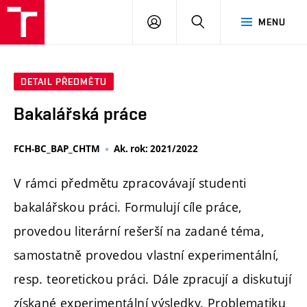
FCH
PŘIHLÁSIT
HLEDAT
MENU
VUT
SE
DETAIL PŘEDMĚTU
Bakalářská práce
FCH-BC_BAP_CHTM
Ak. rok: 2021/2022
V rámci předmětu zpracovávají studenti
bakalářskou práci. Formulují cíle práce,
provedou literární rešerší na zadané téma,
samostatně provedou vlastní experimentální,
resp. teoretickou práci. Dále zpracují a diskutují
získané experimentální výsledky. Problematiku