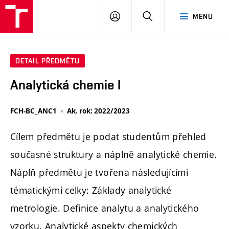
FCH
PŘIHLÁSIT
HLEDAT
MENU
VUT
SE
DETAIL PŘEDMĚTU
Analytická chemie I
FCH-BC_ANC1
Ak. rok: 2022/2023
Cílem předmětu je podat studentům přehled
současné struktury a náplně analytické chemie.
Náplň předmětu je tvořena následujícími
tématickými celky: Základy analytické
metrologie. Definice analytu a analytického
vzorku. Analytické aspekty chemických