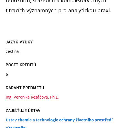
redoxních, srážecích a komplexotvorných
titracích významných pro analytickou praxi.
JAZYK VÝUKY
čeština
POČET KREDITŮ
6
GARANT PŘEDMĚTU
Ing. Veronika Řezáčová, Ph.D.
ZAJIŠŤUJE ÚSTAV
Ústav chemie a technologie ochrany životního prostředí