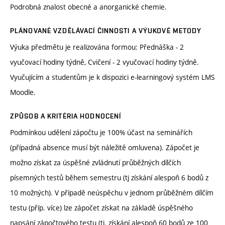
Podrobná znalost obecné a anorganické chemie.
PLÁNOVANÉ VZDĚLÁVACÍ ČINNOSTI A VÝUKOVÉ METODY
Výuka předmětu je realizována formou: Přednáška - 2
vyučovací hodiny týdně, Cvičení - 2 vyučovací hodiny týdně.
Vyučujícím a studentům je k dispozici e-learningový systém LMS
Moodle.
ZPŮSOB A KRITÉRIA HODNOCENÍ
Podmínkou udělení zápočtu je 100% účast na seminářích
(případná absence musí být náležitě omluvena). Zápočet je
možno získat za úspěšné zvládnutí průběžných dílčích
písemných testů během semestru (tj získání alespoň 6 bodů z
10 možných). V případě neúspěchu v jednom průběžném dílčím
testu (příp. více) lze zápočet získat na základě úspěšného
napsání zápočtového testu (tj. získání alespoň 60 bodů ze 100