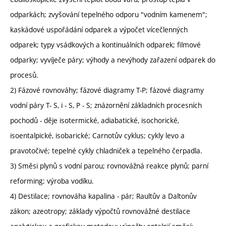
odparkách; zvyšování tepelného odporu "vodním kamenem";
kaskádové uspořádání odparek a výpočet vícečlenných
odparek; typy vsádkových a kontinuálních odparek; filmové
odparky; vyvíječe páry; výhody a nevýhody zařazení odparek do
procesů.
2) Fázové rovnováhy; fázové diagramy T-P; fázové diagramy
vodní páry T- S, i - S, P - S; znázornění základních procesních
pochodů - děje isotermické, adiabatické, isochorické,
isoentalpické, isobarické; Carnotův cyklus; cykly levo a
pravotočivé; tepelné cykly chladniček a tepelného čerpadla.
3) Směsi plynů s vodní parou; rovnovážná reakce plynů; parní
reforming; výroba vodíku.
4) Destilace; rovnováha kapalina - pár; Raultův a Daltonův
zákon; azeotropy; základy výpočtů rovnovážné destilace