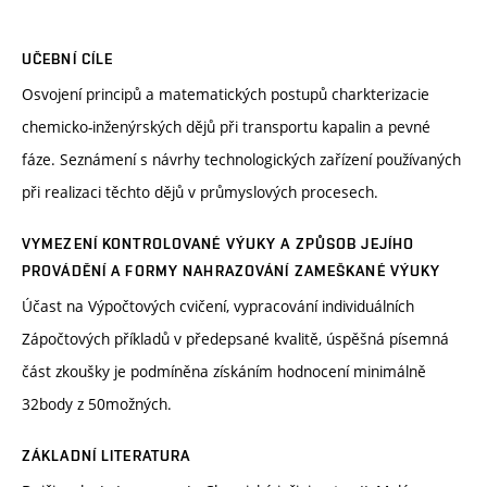
UČEBNÍ CÍLE
Osvojení principů a matematických postupů charkterizacie
chemicko-inženýrských dějů při transportu kapalin a pevné
fáze. Seznámení s návrhy technologických zařízení používaných
při realizaci těchto dějů v průmyslových procesech.
VYMEZENÍ KONTROLOVANÉ VÝUKY A ZPŮSOB JEJÍHO
PROVÁDĚNÍ A FORMY NAHRAZOVÁNÍ ZAMEŠKANÉ VÝUKY
Účast na Výpočtových cvičení, vypracování individuálních
Zápočtových příkladů v předepsané kvalitě, úspěšná písemná
část zkoušky je podmíněna získáním hodnocení minimálně
32body z 50možných.
ZÁKLADNÍ LITERATURA