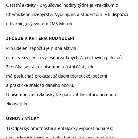
Ostatní aktivity - 2 vyučovací hodiny týdně je Praktikum z
Chemického inženýrství. Vyučujícím a studentům je k dispozici
e-learningový systém LMS Moodle.
ZPŮSOB A KRITÉRIA HODNOCENÍ
Pro udělení zápočtu je nutná aktivní
účast ve cvičení a vyřešení zadaných Zápočtových příkladů.
Zkouška sestává z písemné a ústní části, kde
má posluchač prokázat základní teoretické, početní
a praktické znalosti daného oboru.
U písemné části zkoušky lze používat literaturu určenou
zkoušejícím.
OSNOVY VÝUKY
1) Odparky; hmotnostní a entalpický výpočet odparek;
ebulioskopické zvýšení teplot bodu varu; prostup tepla v