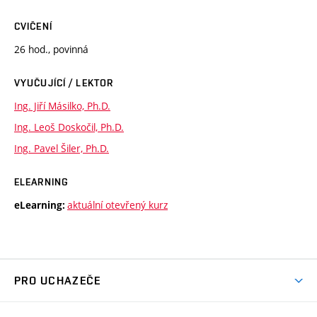
CVIČENÍ
26 hod., povinná
VYUČUJÍCÍ / LEKTOR
Ing. Jiří Másilko, Ph.D.
Ing. Leoš Doskočil, Ph.D.
Ing. Pavel Šiler, Ph.D.
ELEARNING
aktuální otevřený kurz
eLearning:
PRO UCHAZEČE
Studuj chemii na VUT