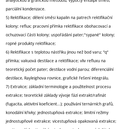
analytickou a grafickou metodou; výpočty entalpií směsí;
parciální kondenzace.
5) Rektifikace; dělení směsi kapalin na patrech rektifikační
kolony; reflux; pracovní přímka rektifikace obohacovací a
ochuzovací části kolony; uspořádání pater;"sypané" kolony;
ropné produkty rektifikace;
6) Rektifikace s teplotou nástřiku jinou než bod varu; "q"
přímka; vakuová destilace a rektifikace; vliv refluxu na
teoretický počet pater; destilace vodní parou; diferenciální
destilace, Rayleighova rovnice, grafické řešení integrálu.
7) Extrakce; základní terminologie a použitelnost procesu
extrakce; teoretické základy vývoje fází extrakt/rafinát
(fugacita, aktivitní koeficient...); používání ternárních grafů,
konodální křivky; jednostupňová extrakce; limitní režimy
jednostupňové extrakce; vicestupňová opakovaná extrakce;