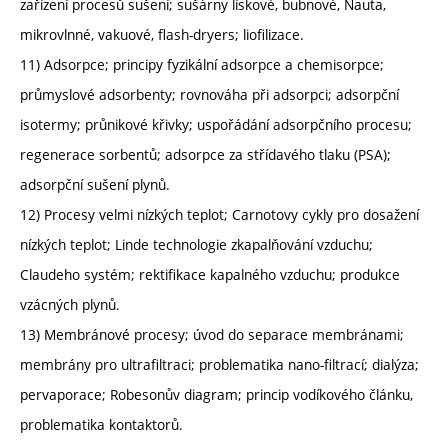
zařízení procesů sušení; sušárny lískové, bubnové, Nauta,
mikrovlnné, vakuové, flash-dryers; liofilizace.
11) Adsorpce; principy fyzikální adsorpce a chemisorpce;
průmyslové adsorbenty; rovnováha při adsorpci; adsorpční
isotermy; průnikové křivky; uspořádání adsorpčního procesu;
regenerace sorbentů; adsorpce za střídavého tlaku (PSA);
adsorpční sušení plynů.
12) Procesy velmi nízkých teplot; Carnotovy cykly pro dosažení
nízkých teplot; Linde technologie zkapalňování vzduchu;
Claudeho systém; rektifikace kapalného vzduchu; produkce
vzácných plynů.
13) Membránové procesy; úvod do separace membránami;
membrány pro ultrafiltraci; problematika nano-filtrací; dialýza;
pervaporace; Robesonův diagram; princip vodíkového článku,
problematika kontaktorů.