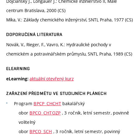
Dojčiansky J., Longauer J.: Chemické inžinierstvo II, Malé
centrum Bratislava, 2000 (CS)
Míka, V.: Základy chemického inženýrství, SNTL Praha, 1977 (CS)
DOPORUČENÁ LITERATURA
Novák, V., Rieger, F., Vavro, K.: Hydraulické pochody v
chemickém a potravinářském průmyslu, SNTL Praha, 1989 (CS)
ELEARNING
aktuální otevřený kurz
eLearning:
ZAŘAZENÍ PŘEDMĚTU VE STUDIJNÍCH PLÁNECH
Program
BPCP_CHCHT
bakalářský
obor
BPCO_CHTOZP
, 3 ročník, letní semestr, povinně
volitelný
obor
BPCO_SCH
, 3 ročník, letní semestr, povinný