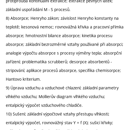
protiproudá kontinuální extrakce; extrakce pevných látek;
základní uspořádání M - S procesů.
8) Absorpce; Henryho zákon; závislost Henryho konstanty na
teplotě; kesonová nemoc; rovnovážná křivka a pracovní přímka
absorpce; hmotnostní bilance absorpce; kinetika procesu
absorpce; základní bezrozměrné vztahy používané při absorpci;
analogie výpočtu absorpce s procesy výměny tepla; absorpční
zařízení; problematika scrubberů; desorpce absorbentů -
stripování; aplikace procesů absorpce, specifika chemisorpce;
Hantovo kriterium.
9) Úprava vzduchu a vzduchové chlazení; základní parametry
vlhkého vzduchu; Mollierův diagram vlhkého vzduchu;
entalpický výpočet vzduchového chladiče.
10) Sušení; základní výpočtové vztahy přestupu vlhkosti;
entalpický výpočet, rovnovážný stav Y = f (X); sušicí křivky;