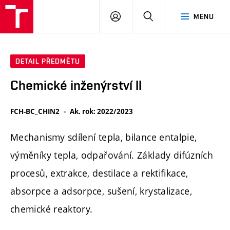
FCH
PŘIHLÁSIT
HLEDAT
MENU
VUT
SE
DETAIL PŘEDMĚTU
Chemické inženýrství II
FCH-BC_CHIN2
Ak. rok: 2022/2023
Mechanismy sdílení tepla, bilance entalpie,
výměníky tepla, odpařování. Základy difúzních
procesů, extrakce, destilace a rektifikace,
absorpce a adsorpce, sušení, krystalizace,
chemické reaktory.