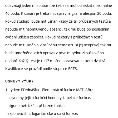
odevzdají jeden m-soubor (lze i více) a mohou získat maximálně
40 bodů. K uznání je třeba mít správně graf a alespoň 20 bodů.
Pokud studující bude mít uznán každý ze tří průběžných testů a
nebude mít neomluvenou absenci, tak mu bude po posledním
cvičení udělen zápočet. Pokud některý z průběžných testů
nebude mít uznán a v průběhu semestru si jej neopraví, tak mu
bude umožněna jejich oprava v prvním týdnu zkouškového
období. Každý test je tudíž možno opravovat celkem dvakrát.
Klasifikace se provádí podle stupnice ECTS.
OSNOVY VÝUKY
1. týden: Přednáška - Elementární funkce MATLABu:
- polynomy, jejich funkční hodnoty, tabelace funkce,
- trigonometrické a příbuzné funkce,
- exponenciální, logaritmické a další funkce,