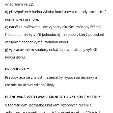
vyjádřením ve 2D,
d) při výpočtech budou zvládat kombinovat metody symbolické,
numerické i grafické,
e) naučí se ověřovat si své výpočty různými způsoby řešení,
f) budou umět vytvořit jednoduchý m-soubor, který po zadání
vstupních hodnot vyřeší zadanou úlohu,
g) vypracované m-soubory dokáží upravit tak, aby vyřešili
novou úlohu.
PREREKVIZITY
Předpokládá se znalost matematiky, výpočetní techniky a
chemie na úrovni střední školy.
PLÁNOVANÉ VZDĚLÁVACÍ ČINNOSTI A VÝUKOVÉ METODY
S teoretickými poznatky, ukázkami vzorových řešení a
aplikacemi v chemii se studující seznámí na přednáškách. Na