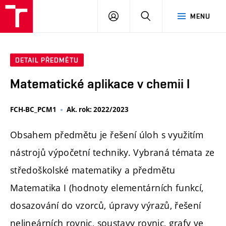
FCH
PŘIHLÁSIT
HLEDAT
MENU
VUT
SE
DETAIL PŘEDMĚTU
Matematické aplikace v chemii I
FCH-BC_PCM1
Ak. rok: 2022/2023
Obsahem předmětu je řešení úloh s využitím
nástrojů výpočetní techniky. Vybraná témata ze
středoškolské matematiky a předmětu
Matematika I (hodnoty elementárních funkcí,
dosazování do vzorců, úpravy výrazů, řešení
nelineárních rovnic, soustavy rovnic, grafy ve