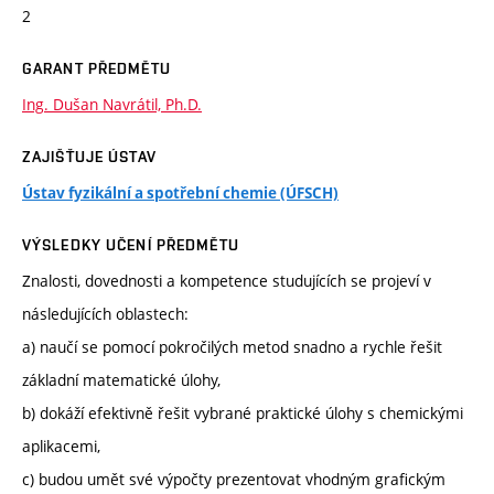
2
GARANT PŘEDMĚTU
Ing. Dušan Navrátil, Ph.D.
ZAJIŠŤUJE ÚSTAV
Ústav fyzikální a spotřební chemie (ÚFSCH)
VÝSLEDKY UČENÍ PŘEDMĚTU
Znalosti, dovednosti a kompetence studujících se projeví v
následujících oblastech:
a) naučí se pomocí pokročilých metod snadno a rychle řešit
základní matematické úlohy,
b) dokáží efektivně řešit vybrané praktické úlohy s chemickými
aplikacemi,
c) budou umět své výpočty prezentovat vhodným grafickým