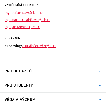
VYUČUJÍCÍ / LEKTOR
Ing. Dušan Navrátil, Ph.D.
Ing. Martin Chabičovský, Ph.D.
Ing. Jan Komínek, Ph.D.
ELEARNING
aktuální otevřený kurz
eLearning:
PRO UCHAZEČE
Studuj chemii na VUT
PRO STUDENTY
Nabídka programů
Aktuality
Jak se dostat na FCH
VĚDA A VÝZKUM
Informace ke studiu
Přípravné kurzy