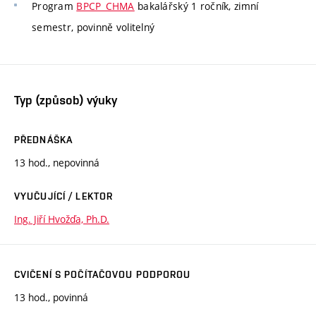
Program
BPCP_CHMA
bakalářský 1 ročník, zimní
semestr, povinně volitelný
Typ (způsob) výuky
PŘEDNÁŠKA
13 hod., nepovinná
VYUČUJÍCÍ / LEKTOR
Ing. Jiří Hvožďa, Ph.D.
CVIČENÍ S POČÍTAČOVOU PODPOROU
13 hod., povinná