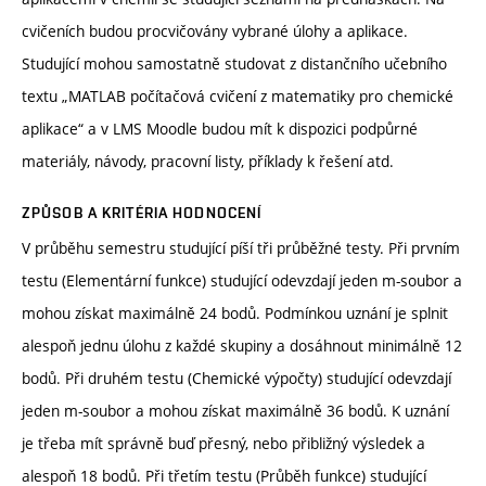
cvičeních budou procvičovány vybrané úlohy a aplikace.
Studující mohou samostatně studovat z distančního učebního
textu „MATLAB počítačová cvičení z matematiky pro chemické
aplikace“ a v LMS Moodle budou mít k dispozici podpůrné
materiály, návody, pracovní listy, příklady k řešení atd.
ZPŮSOB A KRITÉRIA HODNOCENÍ
V průběhu semestru studující píší tři průběžné testy. Při prvním
testu (Elementární funkce) studující odevzdají jeden m-soubor a
mohou získat maximálně 24 bodů. Podmínkou uznání je splnit
alespoň jednu úlohu z každé skupiny a dosáhnout minimálně 12
bodů. Při druhém testu (Chemické výpočty) studující odevzdají
jeden m-soubor a mohou získat maximálně 36 bodů. K uznání
je třeba mít správně buď přesný, nebo přibližný výsledek a
alespoň 18 bodů. Při třetím testu (Průběh funkce) studující