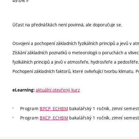
49-0% F
Účast na přednáškách není povinná, ale doporučuje se.
Osvojení a pochopení základních fyzikálních principů a jevů v a
Získání základních poznatků o meteorologii o poruchách a vlive
fyzikálních principů a jevů v atmosfeře, hydrosfeře a pedosféře.
Pochopení základních faktorů, které ovlivňující tvorbu klimatu.
aktuální otevřený kurz
eLearning:
Program
BPCP_ECHBM
bakalářský 1 ročník, zimní semestr,
Program
BKCP_ECHBM
bakalářský 1 ročník, zimní semestr,