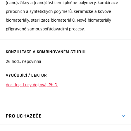
(nano)vlákny a (nano)částicemi plněné polymery, kombinace
přírodních a syntetických polymerů, keramické a kovové
biomateriály, sterilizace biomateriálů. Nové biomateriály
připravené samouspořádavacími procesy.
KONZULTACE V KOMBINOVANÉM STUDIU
26 hod., nepovinná
VYUČUJÍCÍ / LEKTOR
doc. Ing. Lucy Vojtová, Ph.D.
PRO UCHAZEČE
Studuj chemii na VUT