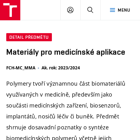
FCH
PŘIHLÁSIT
HLEDAT
MENU
VUT
SE
DETAIL PŘEDMĚTU
Materiály pro medicínské aplikace
FCH-MC_MMA
Ak. rok: 2023/2024
Polymery tvoří významnou část biomateriálů
využívaných v medicíně, především jako
součásti medicínských zařízení, biosenzorů,
implantátů, nosičů léčiv či buněk. Předmět
shrnuje dosavadní poznatky o syntéze
biomedicínských polymerů včetně jejich