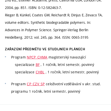
2nd ed., Elsevier Academic press, California USA, London UK.
2004, pp. 851. ISBN: 0-12-582463-7.
Rieger B, Künkel, Coates GW, Reichardt R, Dinjus E, Zevaco TA,
volume editors. Synthetic biodegradable polymers. In:
Advances in Polymer Science. Springer-Verlag Berlin
Heidelberg. 2012; vol. 245, pp. 364. ISSN: 0065-3195
ZAŘAZENÍ PŘEDMĚTU VE STUDIJNÍCH PLÁNECH
Program
NPCP_CHMA
magisterský navazující
specializace
BF
, 1 ročník, letní semestr, povinný
specializace
CHBL
, 1 ročník, letní semestr, povinný
Program
CP_CZV_SP
celoživotní vzdělávání v akr. stud.
programu 1 ročník, letní semestr, povinný