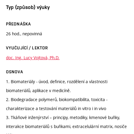
Typ (způsob) výuky
PŘEDNÁŠKA
26 hod., nepovinná
VYUČUJÍCÍ / LEKTOR
doc. Ing. Lucy Vojtová, Ph.D.
OSNOVA
1. Biomateriály - úvod, definice, rozdělení a vlastnosti
biomateriálů, aplikace v medicíně.
2. Biodegradace polymerů, biokompatibilita, toxicita -
charakterizace a testování materiálů in vitro i in vivo
3. Tkáňové inženýrství – principy, metodiky, kmenové buňky,
interakce biomateriálů s buňkami, extracelulární matrix, nosiče