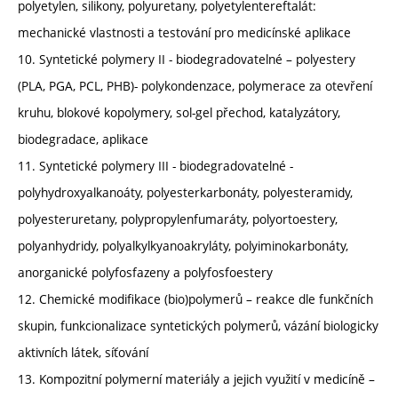
polyetylen, silikony, polyuretany, polyetylentereftalát:
mechanické vlastnosti a testování pro medicínské aplikace
10. Syntetické polymery II - biodegradovatelné – polyestery
(PLA, PGA, PCL, PHB)- polykondenzace, polymerace za otevření
kruhu, blokové kopolymery, sol-gel přechod, katalyzátory,
biodegradace, aplikace
11. Syntetické polymery III - biodegradovatelné -
polyhydroxyalkanoáty, polyesterkarbonáty, polyesteramidy,
polyesteruretany, polypropylenfumaráty, polyortoestery,
polyanhydridy, polyalkylkyanoakryláty, polyiminokarbonáty,
anorganické polyfosfazeny a polyfosfoestery
12. Chemické modifikace (bio)polymerů – reakce dle funkčních
skupin, funkcionalizace syntetických polymerů, vázání biologicky
aktivních látek, síťování
13. Kompozitní polymerní materiály a jejich využití v medicíně –