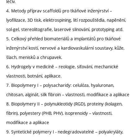
léčiv.
4. Metody příprav scaffoldů pro tkáňové inženýrství –
lyofilizace, 3D tisk, elektrospining, lití rozpouštědla, napěnění,
sol-gel, stereolitografie, laserové slinování, prototyping atd.
5. Celkový přehled biomateriálů a implantátů pro tkáňové
inženýrství kostí, nervové a kardiovaskulární soustavy, kůže,
šlach, menisků a chrupavek.
6. Hydrogely v medicíně – reologie, síťování, mechanické
vlastnosti, botnání, aplikace.
7. Biopolymery I – polysacharidy: celulóza, hyaluronan,
chitosan, alginát, silk fibroin – vlastnosti, modifikace a aplikace
8. Biopolymery II – polynukleotidy (RGD), proteiny (kolagen,
fibrin), polyestery (PHB, PHV), isoprenoidy – vlastnosti,
modifikace a aplikace
9. Syntetické polymery I - nedegradovatelné – polyakryláty,