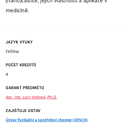
(nano)částice, jejich vlastnosti a aplikace v
medicíně.
JAZYK VÝUKY
čeština
POČET KREDITŮ
4
GARANT PŘEDMĚTU
doc. Ing. Lucy Vojtová, Ph.D.
ZAJIŠŤUJE ÚSTAV
Ústav fyzikální a spotřební chemie (ÚFSCH)