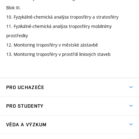
Blok III.
10. Fyzykálně-chemická analýza troposféry a stratosféry
11. Fyzikálně-chemická analýza troposféry mobilnímy
prostředky
12. Monitoring troposféry v městské zástavbě
13. Monitoring troposféry v prostřdí liniových staveb
PRO UCHAZEČE
Studuj chemii na VUT
PRO STUDENTY
Nabídka programů
Aktuality
Jak se dostat na FCH
VĚDA A VÝZKUM
Informace ke studiu
Přípravné kurzy
Témata