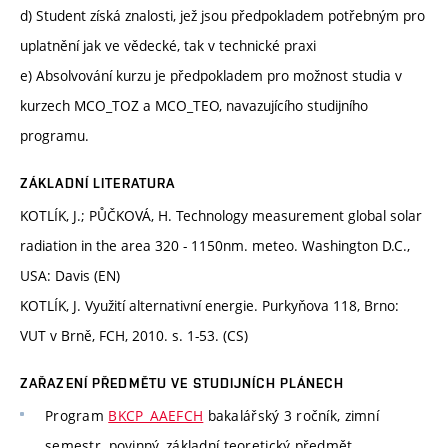
d) Student získá znalosti, jež jsou předpokladem potřebným pro
uplatnění jak ve vědecké, tak v technické praxi
e) Absolvování kurzu je předpokladem pro možnost studia v
kurzech MCO_TOZ a MCO_TEO, navazujícího studijního
programu.
ZÁKLADNÍ LITERATURA
KOTLÍK, J.; PŮČKOVÁ, H. Technology measurement global solar
radiation in the area 320 - 1150nm. meteo. Washington D.C.,
USA: Davis (EN)
KOTLÍK, J. Využití alternativní energie. Purkyňova 118, Brno:
VUT v Brně, FCH, 2010. s. 1-53. (CS)
ZAŘAZENÍ PŘEDMĚTU VE STUDIJNÍCH PLÁNECH
Program
BKCP_AAEFCH
bakalářský 3 ročník, zimní
semestr, povinný, základní teoretický předmět