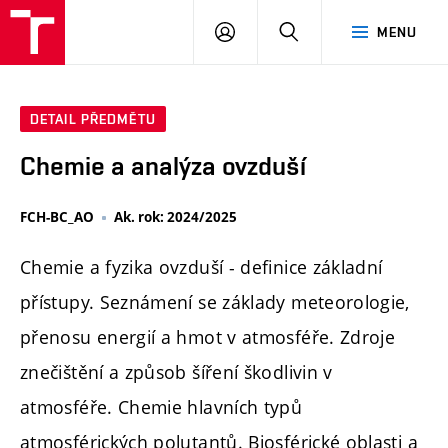
FCH
PŘIHLÁSIT
HLEDAT
MENU
VUT
SE
DETAIL PŘEDMĚTU
Chemie a analýza ovzduší
FCH-BC_AO
Ak. rok: 2024/2025
Chemie a fyzika ovzduší - definice základní
přístupy. Seznámení se základy meteorologie,
přenosu energií a hmot v atmosféře. Zdroje
znečištění a způsob šíření škodlivin v
atmosféře. Chemie hlavních typů
atmosférických polutantů. Biosférické oblasti a