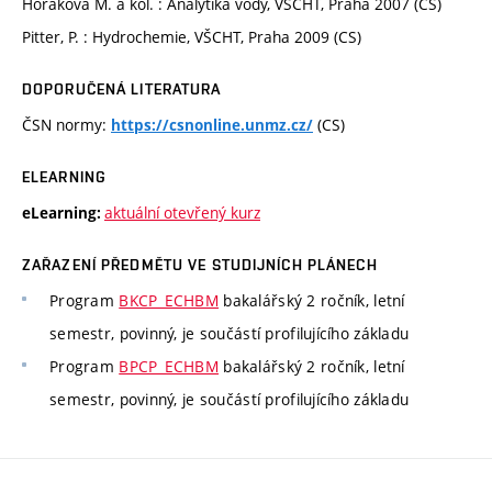
Horáková M. a kol. : Analytika vody, VŠCHT, Praha 2007 (CS)
Pitter, P. : Hydrochemie, VŠCHT, Praha 2009 (CS)
DOPORUČENÁ LITERATURA
ČSN normy:
(CS)
https://csnonline.unmz.cz/
ELEARNING
aktuální otevřený kurz
eLearning:
ZAŘAZENÍ PŘEDMĚTU VE STUDIJNÍCH PLÁNECH
Program
BKCP_ECHBM
bakalářský 2 ročník, letní
semestr, povinný, je součástí profilujícího základu
Program
BPCP_ECHBM
bakalářský 2 ročník, letní
semestr, povinný, je součástí profilujícího základu