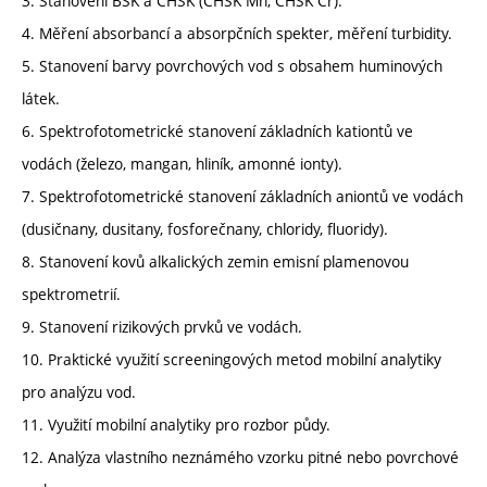
3. Stanovení BSK a CHSK (CHSK Mn, CHSK Cr).
4. Měření absorbancí a absorpčních spekter, měření turbidity.
5. Stanovení barvy povrchových vod s obsahem huminových
látek.
6. Spektrofotometrické stanovení základních kationtů ve
vodách (železo, mangan, hliník, amonné ionty).
7. Spektrofotometrické stanovení základních aniontů ve vodách
(dusičnany, dusitany, fosforečnany, chloridy, fluoridy).
8. Stanovení kovů alkalických zemin emisní plamenovou
spektrometrií.
9. Stanovení rizikových prvků ve vodách.
10. Praktické využití screeningových metod mobilní analytiky
pro analýzu vod.
11. Využití mobilní analytiky pro rozbor půdy.
12. Analýza vlastního neznámého vzorku pitné nebo povrchové