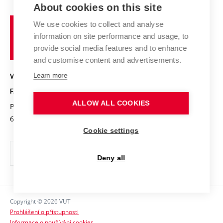
Výsledky VaV
About cookies on this site
Studium a stáže v zahraničí
Organizační struktura
Fórum Chemistry and Life
Vysoké
Projekty
We use cookies to collect and analyse
Pracovní nabídky
Historie fakulty
učení
Střední školy a FCH
information on site performance and usage, to
Úspěchy a ocenění
Den chemie
technické
Kalendář akcí
provide social media features and to enhance
Popularizace vědy
Konference a soutěže
v
and customise content and advertisements.
Chemici z VUT
Fotogalerie
Brně
Kvalifikační řízení
Learn more
VYSOKÉ UČENÍ TECHNICKÉ V BRNĚ
Stipendia
Absolventi
FAKULTA CHEMICKÁ
Studijní předpisy
Reklamní předměty
ALLOW ALL COOKIES
Purkyňova 464/118
www.fch.vut.cz
Fakultní časopis
612 00 Brno
info@fch.vut.cz
Cookie settings
Pro média
Informační tabule
Deny all
Sociální bezpečí
Ochrana osobních údajů
Copyright © 2026 VUT
Kontakty
Prohlášení o přístupnosti
Informace o používání cookies