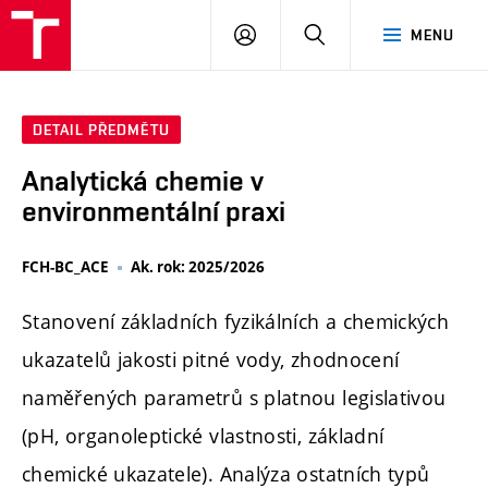
FCH
PŘIHLÁSIT
HLEDAT
MENU
VUT
SE
DETAIL PŘEDMĚTU
Analytická chemie v
environmentální praxi
FCH-BC_ACE
Ak. rok: 2025/2026
Stanovení základních fyzikálních a chemických
ukazatelů jakosti pitné vody, zhodnocení
naměřených parametrů s platnou legislativou
(pH, organoleptické vlastnosti, základní
chemické ukazatele). Analýza ostatních typů