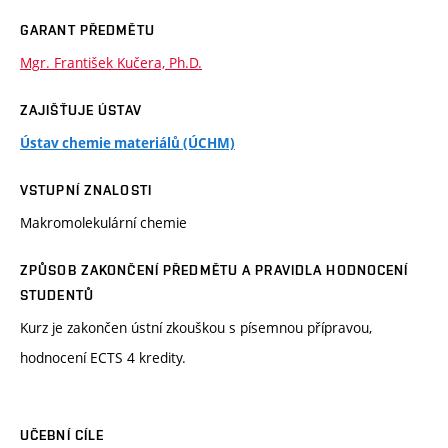
GARANT PŘEDMĚTU
Mgr. František Kučera, Ph.D.
ZAJIŠŤUJE ÚSTAV
Ústav chemie materiálů (ÚCHM)
VSTUPNÍ ZNALOSTI
Makromolekulární chemie
ZPŮSOB ZAKONČENÍ PŘEDMĚTU A PRAVIDLA HODNOCENÍ
STUDENTŮ
Kurz je zakončen ústní zkouškou s písemnou přípravou,
hodnocení ECTS 4 kredity.
UČEBNÍ CÍLE