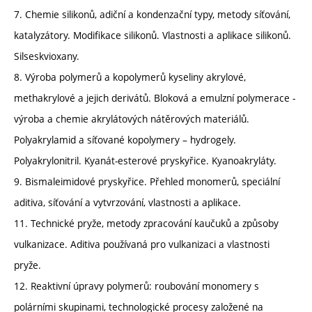
7. Chemie silikonů, adiční a kondenzační typy, metody síťování,
katalyzátory. Modifikace silikonů. Vlastnosti a aplikace silikonů.
Silseskvioxany.
8. Výroba polymerů a kopolymerů kyseliny akrylové,
methakrylové a jejich derivátů. Bloková a emulzní polymerace -
výroba a chemie akrylátových nátěrových materiálů.
Polyakrylamid a síťované kopolymery – hydrogely.
Polyakrylonitril. Kyanát-esterové pryskyřice. Kyanoakryláty.
9. Bismaleimidové pryskyřice. Přehled monomerů, speciální
aditiva, síťování a vytvrzování, vlastnosti a aplikace.
11. Technické pryže, metody zpracování kaučuků a způsoby
vulkanizace. Aditiva používaná pro vulkanizaci a vlastnosti
pryže.
12. Reaktivní úpravy polymerů: roubování monomery s
polárními skupinami, technologické procesy založené na