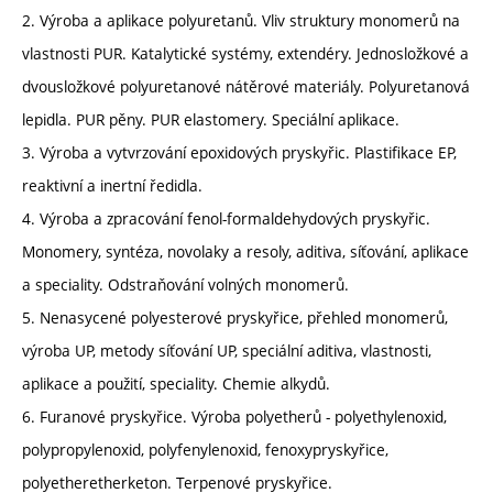
2. Výroba a aplikace polyuretanů. Vliv struktury monomerů na
vlastnosti PUR. Katalytické systémy, extendéry. Jednosložkové a
dvousložkové polyuretanové nátěrové materiály. Polyuretanová
lepidla. PUR pěny. PUR elastomery. Speciální aplikace.
3. Výroba a vytvrzování epoxidových pryskyřic. Plastifikace EP,
reaktivní a inertní ředidla.
4. Výroba a zpracování fenol-formaldehydových pryskyřic.
Monomery, syntéza, novolaky a resoly, aditiva, síťování, aplikace
a speciality. Odstraňování volných monomerů.
5. Nenasycené polyesterové pryskyřice, přehled monomerů,
výroba UP, metody síťování UP, speciální aditiva, vlastnosti,
aplikace a použití, speciality. Chemie alkydů.
6. Furanové pryskyřice. Výroba polyetherů - polyethylenoxid,
polypropylenoxid, polyfenylenoxid, fenoxypryskyřice,
polyetheretherketon. Terpenové pryskyřice.