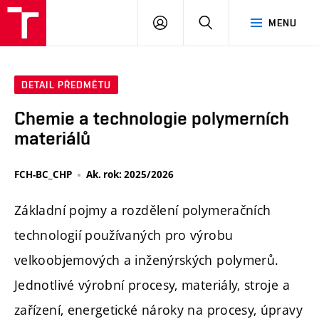
FCH
PŘIHLÁSIT
HLEDAT
MENU
VUT
SE
DETAIL PŘEDMĚTU
Chemie a technologie polymerních
materiálů
FCH-BC_CHP
Ak. rok: 2025/2026
Základní pojmy a rozdělení polymeračních
technologií používaných pro výrobu
velkoobjemových a inženýrských polymerů.
Jednotlivé výrobní procesy, materiály, stroje a
zařízení, energetické nároky na procesy, úpravy