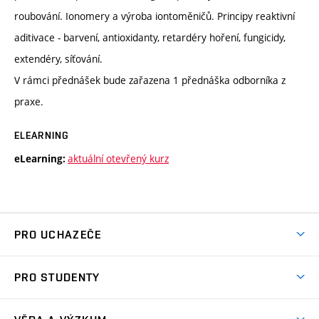
roubování. Ionomery a výroba iontoměničů. Principy reaktivní
aditivace - barvení, antioxidanty, retardéry hoření, fungicidy,
extendéry, síťování.
V rámci přednášek bude zařazena 1 přednáška odborníka z
praxe.
ELEARNING
aktuální otevřený kurz
eLearning:
PRO UCHAZEČE
Studuj chemii na VUT
PRO STUDENTY
Nabídka programů
Aktuality
Jak se dostat na FCH