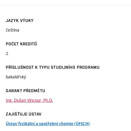
JAZYK VÝUKY
čeština
POČET KREDITŮ
2
PŘÍSLUŠNOST K TYPU STUDIJNÍHO PROGRAMU
bakalářský
GARANT PŘEDMĚTU
Ing. Dušan Vincour, Ph.D.
ZAJIŠŤUJE ÚSTAV
Ústav fyzikální a spotřební chemie (ÚFSCH)