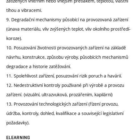
zatížených vnitřním nebo vnějším přetlakem, teplotou, vlastní
tíhou a vibracemi.
9. Degradační mechanismy působící na provozovaná zařízení
(únava materiálu, vliv zvýšených teplot, vliv okolního prostředí-
koroze).
10. Posuzování životnosti provozovaných zařízení na základě
návrhu, konstrukce, způsobu výroby, působících mechanismů
degradace a historie zatěžování.
11. Spolehlivost zařízení, posuzování rizik poruch a havárií.
12. Nedestruktivní kontroly používané při výrobě a provozu
zařízení. (vizuální, ultrazvuková, prozářením, kapilární)
13. Provozování technologických zařízení (řízení provozu,
údržba, kontroly, dohled, kvalifikace a související legislativní
požadavky).
ELEARNING