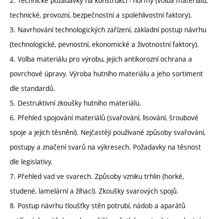
2. Technické požadavky na konstrukci - normy (volba materiálů,
technické, provozní, bezpečnostní a spolehlivostní faktory).
3. Navrhování technologických zařízení, základní postup návrhu
(technologické, pevnostní, ekonomické a životnostní faktory).
4. Volba materiálu pro výrobu, jejich antikorozní ochrana a
povrchové úpravy. Výroba hutního materiálu a jeho sortiment
dle standardů.
5. Destruktivní zkoušky hutního materiálu.
6. Přehled spojování materiálů (svařování, lisování, šroubové
spoje a jejich těsnění). Nejčastěji používané způsoby svařování,
postupy a značení svarů na výkresech. Požadavky na těsnost
dle legislativy.
7. Přehled vad ve svarech. Způsoby vzniku trhlin (horké,
studené, lamelární a žíhací). Zkoušky svarových spojů.
8. Postup návrhu tloušťky stěn potrubí, nádob a aparátů