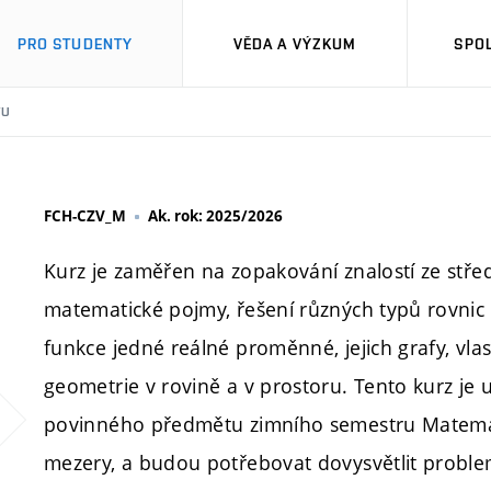
PRO STUDENTY
VĚDA A VÝZKUM
SPO
TU
FCH-CZV_M
Ak. rok: 2025/2026
Kurz je zaměřen na zopakování znalostí ze stře
matematické pojmy, řešení různých typů rovnic 
funkce jedné reálné proměnné, jejich grafy, vlas
geometrie v rovině a v prostoru. Tento kurz je 
povinného předmětu zimního semestru Matematika
mezery, a budou potřebovat dovysvětlit problem