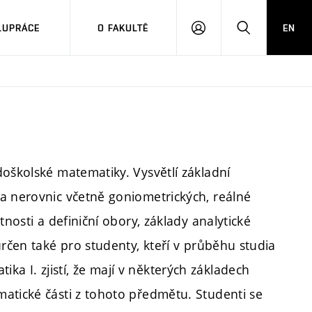
LUPRÁCE
O FAKULTĚ
EN
PŘIHLÁSIT
HLEDAT
SE
doškolské matematiky. Vysvětlí základní
a nerovnic včetně goniometrických, reálné
tnosti a definiční obory, základy analytické
určen také pro studenty, kteří v průběhu studia
 I. zjistí, že mají v některých základech
atické části z tohoto předmětu. Studenti se