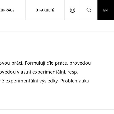
LUPRÁCE
O FAKULTĚ
EN
PŘIHLÁSIT
HLEDAT
SE
vou práci. Formulují cíle práce, provedou
ovedou vlastní experimentální, resp.
kané experimentální výsledky. Problematiku