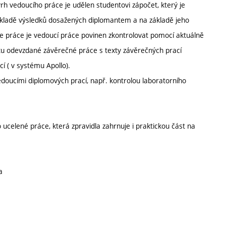
h vedoucího práce je udělen studentovi zápočet, který je
ákladě výsledků dosažených diplomantem a na základě jeho
verze práce je vedoucí práce povinen zkontrolovat pomocí aktuálně
u odevzdané závěrečné práce s texty závěrečných prací
cí ( v systému Apollo).
doucími diplomových prací, např. kontrolou laboratorního
o ucelené práce, která zpravidla zahrnuje i praktickou část na
a