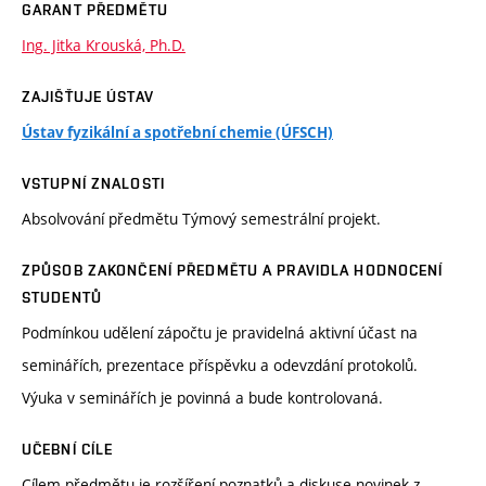
GARANT PŘEDMĚTU
Ing. Jitka Krouská, Ph.D.
ZAJIŠŤUJE ÚSTAV
Ústav fyzikální a spotřební chemie (ÚFSCH)
VSTUPNÍ ZNALOSTI
Absolvování předmětu Týmový semestrální projekt.
ZPŮSOB ZAKONČENÍ PŘEDMĚTU A PRAVIDLA HODNOCENÍ
STUDENTŮ
Podmínkou udělení zápočtu je pravidelná aktivní účast na
seminářích, prezentace příspěvku a odevzdání protokolů.
Výuka v seminářích je povinná a bude kontrolovaná.
UČEBNÍ CÍLE
Cílem předmětu je rozšíření poznatků a diskuse novinek z