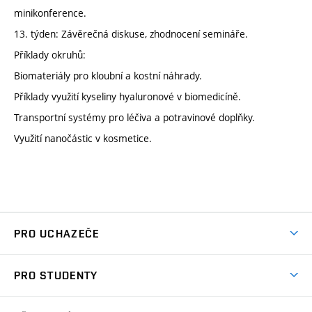
minikonference.
13. týden: Závěrečná diskuse, zhodnocení semináře.
Příklady okruhů:
Biomateriály pro kloubní a kostní náhrady.
Příklady využití kyseliny hyaluronové v biomedicíně.
Transportní systémy pro léčiva a potravinové doplňky.
Využití nanočástic v kosmetice.
PRO UCHAZEČE
Studuj chemii na VUT
PRO STUDENTY
Nabídka programů
Aktuality
Jak se dostat na FCH