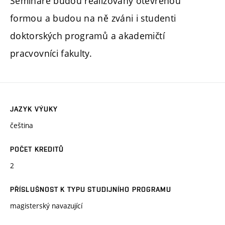
Semináře budou realizovány otevřenou
formou a budou na ně zváni i studenti
doktorských programů a akademičtí
pracvovníci fakulty.
JAZYK VÝUKY
čeština
POČET KREDITŮ
2
PŘÍSLUŠNOST K TYPU STUDIJNÍHO PROGRAMU
magisterský navazující