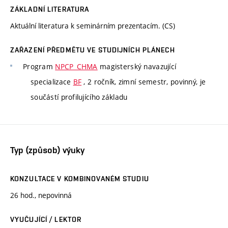
ZÁKLADNÍ LITERATURA
Aktuální literatura k seminárním prezentacím. (CS)
ZAŘAZENÍ PŘEDMĚTU VE STUDIJNÍCH PLÁNECH
Program
NPCP_CHMA
magisterský navazující
specializace
BF
, 2 ročník, zimní semestr, povinný, je
součástí profilujícího základu
Typ (způsob) výuky
KONZULTACE V KOMBINOVANÉM STUDIU
26 hod., nepovinná
VYUČUJÍCÍ / LEKTOR