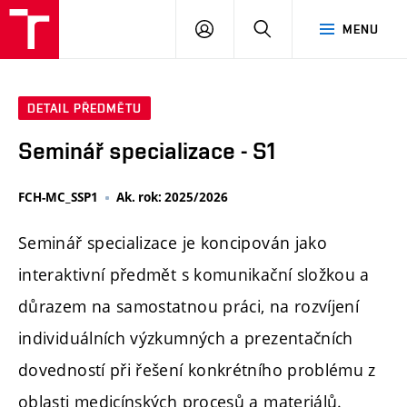
FCH
PŘIHLÁSIT
HLEDAT
MENU
VUT
SE
DETAIL PŘEDMĚTU
Seminář specializace - S1
FCH-MC_SSP1
Ak. rok: 2025/2026
Seminář specializace je koncipován jako
interaktivní předmět s komunikační složkou a
důrazem na samostatnou práci, na rozvíjení
individuálních výzkumných a prezentačních
dovedností při řešení konkrétního problému z
oblasti medicínských procesů a materiálů.