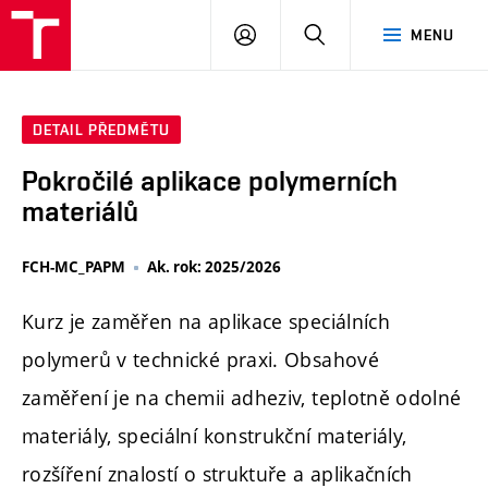
FCH
PŘIHLÁSIT
HLEDAT
MENU
VUT
SE
DETAIL PŘEDMĚTU
Pokročilé aplikace polymerních
materiálů
FCH-MC_PAPM
Ak. rok: 2025/2026
Kurz je zaměřen na aplikace speciálních
polymerů v technické praxi. Obsahové
zaměření je na chemii adheziv, teplotně odolné
materiály, speciální konstrukční materiály,
rozšíření znalostí o struktuře a aplikačních