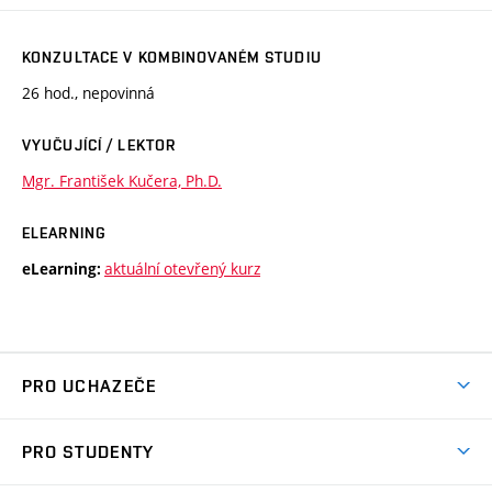
KONZULTACE V KOMBINOVANÉM STUDIU
26 hod., nepovinná
VYUČUJÍCÍ / LEKTOR
Mgr. František Kučera, Ph.D.
ELEARNING
aktuální otevřený kurz
eLearning:
PRO UCHAZEČE
Studuj chemii na VUT
PRO STUDENTY
Nabídka programů