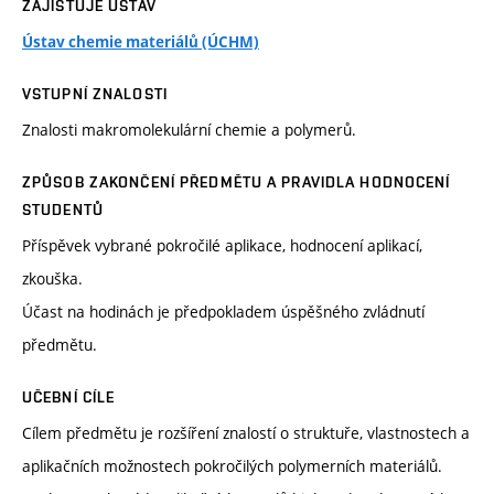
ZAJIŠŤUJE ÚSTAV
Ústav chemie materiálů (ÚCHM)
VSTUPNÍ ZNALOSTI
Znalosti makromolekulární chemie a polymerů.
ZPŮSOB ZAKONČENÍ PŘEDMĚTU A PRAVIDLA HODNOCENÍ
STUDENTŮ
Příspěvek vybrané pokročilé aplikace, hodnocení aplikací,
zkouška.
Účast na hodinách je předpokladem úspěšného zvládnutí
předmětu.
UČEBNÍ CÍLE
Cílem předmětu je rozšíření znalostí o struktuře, vlastnostech a
aplikačních možnostech pokročilých polymerních materiálů.