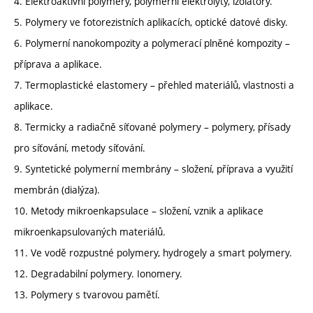
4. Elektroaktivní polymery, polymerní elektrolyty, izolátory.
5. Polymery ve fotorezistních aplikacích, optické datové disky.
6. Polymerní nanokompozity a polymerací plněné kompozity –
příprava a aplikace.
7. Termoplastické elastomery – přehled materiálů, vlastnosti a
aplikace.
8. Termicky a radiačně síťované polymery – polymery, přísady
pro síťování, metody síťování.
9. Syntetické polymerní membrány – složení, příprava a využití
membrán (dialýza).
10. Metody mikroenkapsulace – složení, vznik a aplikace
mikroenkapsulovaných materiálů.
11. Ve vodě rozpustné polymery, hydrogely a smart polymery.
12. Degradabilní polymery. Ionomery.
13. Polymery s tvarovou pamětí.