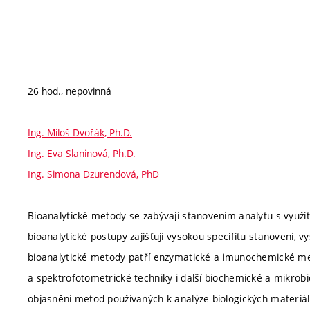
26 hod., nepovinná
Ing. Miloš Dvořák, Ph.D.
Ing. Eva Slaninová, Ph.D.
Ing. Simona Dzurendová, PhD
Bioanalytické metody se zabývají stanovením analytu s využi
bioanalytické postupy zajišťují vysokou specifitu stanovení, vys
bioanalytické metody patří enzymatické a imunochemické me
a spektrofotometrické techniky i další biochemické a mikro
objasnění metod používaných k analýze biologických materiálů