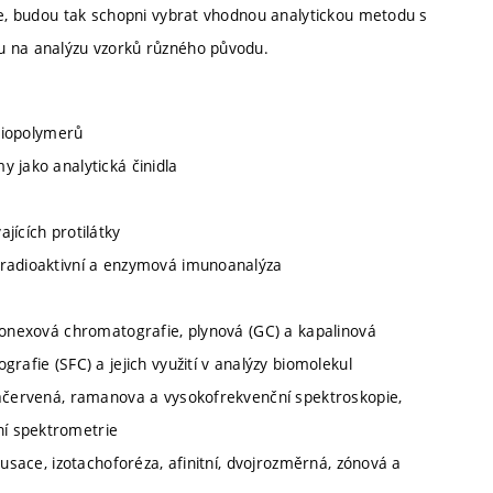
ace, budou tak schopni vybrat vhodnou analytickou metodu s
u na analýzu vzorků různého původu.
 biopolymerů
 jako analytická činidla
jících protilátky
 radioaktivní a enzymová imunoanalýza
 ionexová chromatografie, plynová (GC) a kapalinová
rafie (SFC) a jejich využití v analýzy biomolekul
račervená, ramanova a vysokofrekvenční spektroskopie,
í spektrometrie
kusace, izotachoforéza, afinitní, dvojrozměrná, zónová a