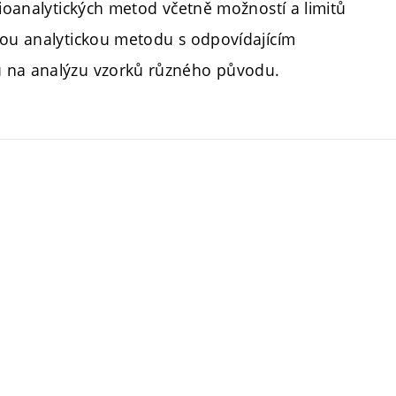
bioanalytických metod včetně možností a limitů
nou analytickou metodu s odpovídajícím
u na analýzu vzorků různého původu.