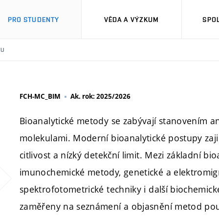
PRO STUDENTY
VĚDA A VÝZKUM
SPO
TU
FCH-MC_BIM
Ak. rok: 2025/2026
Bioanalytické metody se zabývají stanovením ana
molekulami. Moderní bioanalytické postupy zajiš
citlivost a nízký detekční limit. Mezi základní b
imunochemické metody, genetické a elektromig
spektrofotometrické techniky i další biochemic
zaměřeny na seznámení a objasnění metod použ