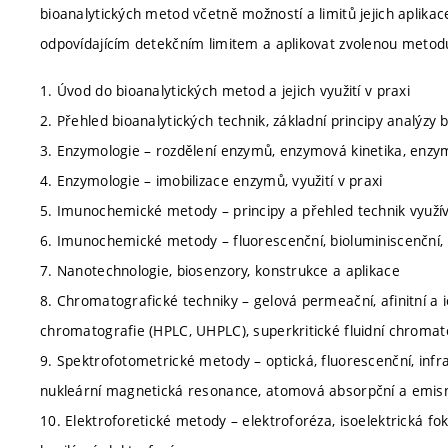
bioanalytických metod včetně možností a limitů jejich aplik
odpovídajícím detekčním limitem a aplikovat zvolenou metod
1. Úvod do bioanalytických metod a jejich využití v praxi
2. Přehled bioanalytických technik, základní principy analýzy
3. Enzymologie – rozdělení enzymů, enzymová kinetika, enzymy
4. Enzymologie – imobilizace enzymů, využití v praxi
5. Imunochemické metody – principy a přehled technik využíva
6. Imunochemické metody – fluorescenční, bioluminiscenční,
7. Nanotechnologie, biosenzory, konstrukce a aplikace
8. Chromatografické techniky – gelová permeační, afinitní a
chromatografie (HPLC, UHPLC), superkritické fluidní chromatog
9. Spektrofotometrické metody – optická, fluorescenční, inf
nukleární magnetická resonance, atomová absorpční a emisn
10. Elektroforetické metody – elektroforéza, isoelektrická fo