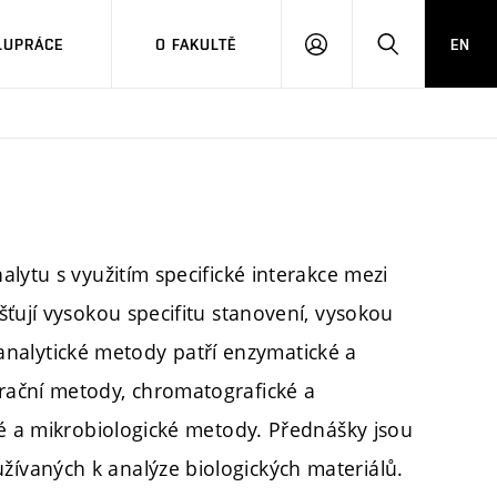
LUPRÁCE
O FAKULTĚ
EN
PŘIHLÁSIT
HLEDAT
SE
lytu s využitím specifické interakce mezi
ťují vysokou specifitu stanovení, vysokou
ioanalytické metody patří enzymatické a
rační metody, chromatografické a
ké a mikrobiologické metody. Přednášky jsou
ívaných k analýze biologických materiálů.