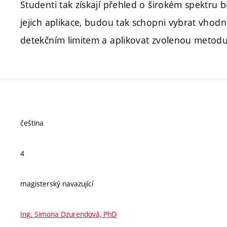
Studenti tak získají přehled o širokém spektru 
jejich aplikace, budou tak schopni vybrat vhod
detekčním limitem a aplikovat zvolenou metod
čeština
4
magisterský navazující
Ing. Simona Dzurendová, PhD