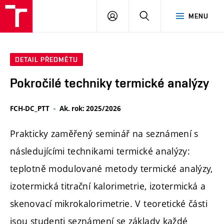
FCH
PŘIHLÁSIT
HLEDAT
MENU
VUT
SE
DETAIL PŘEDMĚTU
Pokročilé techniky termické analýzy
FCH-DC_PTT
Ak. rok: 2025/2026
Prakticky zaměřený seminář na seznámení s
následujícími technikami termické analýzy:
teplotně modulované metody termické analýzy,
izotermická titrační kalorimetrie, izotermická a
skenovací mikrokalorimetrie. V teoretické části
jsou studenti seznámení se základy každé