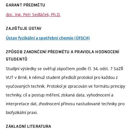
GARANT PŘEDMĚTU
doc. Ing. Petr Sedláček, Ph.D.
ZAJIŠŤUJE ÚSTAV
Ústav fyzikální a spotřební chemie (ÚFSCH)
ZPŮSOB ZAKONČENÍ PŘEDMĚTU A PRAVIDLA HODNOCENÍ
STUDENTŮ
Studijní výsledky se ověřují zápočtem podle čl. 34, odst. 7 SaZŘ
VUT v Brně, k němuž student předloží protokol pro každou z
vyučovaných technik. Protokol je zpracován ve formátu principy
techniky, cíl a postup měření, získaná data, vyhodnocení a
interpretace dat, zhodnocení přínosu nastudované techniky pro
biofyzikální praxi.
ZÁKLADNÍ LITERATURA