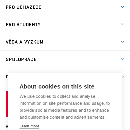
PRO UCHAZEČE
Studuj chemii na VUT
PRO STUDENTY
Nabídka programů
Aktuality
Jak se dostat na FCH
VĚDA A VÝZKUM
Informace ke studiu
Přípravné kurzy
Témata
Studijní programy
SPOLUPRÁCE
Den otevřených dveří
Centrum materiálového výzkumu
Pro prváky
Kontakty
Firemní spolupráce
Výzkumné skupiny
O FAKULTĚ
Knihovna
E-přihláška
Zahraniční spolupráce
Výsledky VaV
About cookies on this site
Studium a stáže v zahraničí
Organizační struktura
Fórum Chemistry and Life
Vysoké
Projekty
We use cookies to collect and analyse
Pracovní nabídky
Historie fakulty
učení
Střední školy a FCH
information on site performance and usage, to
Úspěchy a ocenění
Den chemie
technické
Kalendář akcí
provide social media features and to enhance
Popularizace vědy
Konference a soutěže
v
and customise content and advertisements.
Chemici z VUT
Fotogalerie
Brně
Kvalifikační řízení
Learn more
VYSOKÉ UČENÍ TECHNICKÉ V BRNĚ
Stipendia
Absolventi